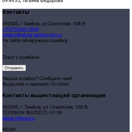
09:49:35, Татьяна Федорова
Контакты
392000, г.Тамбов, ул.Советская, 108/8
+7(475)263-0509
toipkro@obraz.tambov.gov.ru
На сайте обнаружена ошибка
Текст с ошибкой
Нашли ошибку? Сообщите нам!
Выделите и нажмите Ctr+Enter
Контакты вышестоящей организации
392000, г. Тамбов, ул. Советская, 108/8,
ТЕЛЕФОН: 8(4752)72-37-38
obraz.tmbreg.ru
МОиН