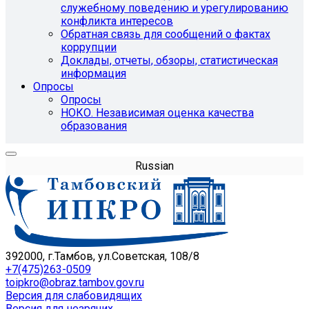
служебному поведению и урегулированию
конфликта интересов
Обратная связь для сообщений о фактах
коррупции
Доклады, отчеты, обзоры, статистическая
информация
Опросы
Опросы
НОКО. Независимая оценка качества
образования
Russian
392000, г.Тамбов, ул.Советская, 108/8
+7(475)263-0509
toipkro@obraz.tambov.gov.ru
Версия для слабовидящих
Версия для незрячих