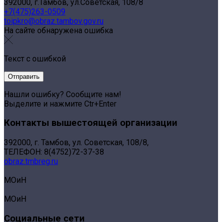
392000, г.Тамбов, ул.Советская, 108/8
+7(475)263-0509
toipkro@obraz.tambov.gov.ru
На сайте обнаружена ошибка
Текст с ошибкой
Нашли ошибку? Сообщите нам!
Выделите и нажмите Ctr+Enter
Контакты вышестоящей организации
392000, г. Тамбов, ул. Советская, 108/8,
ТЕЛЕФОН: 8(4752)72-37-38
obraz.tmbreg.ru
МОиН
МОиН
Социальные сети