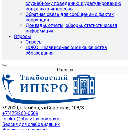
служебному поведению и урегулированию
конфликта интересов
Обратная связь для сообщений о фактах
коррупции
Доклады, отчеты, обзоры, статистическая
информация
Опросы
Опросы
НОКО. Независимая оценка качества
образования
Russian
392000, г.Тамбов, ул.Советская, 108/8
+7(475)263-0509
toipkro@obraz.tambov.gov.ru
Версия для слабовидящих
Версия для незрячих