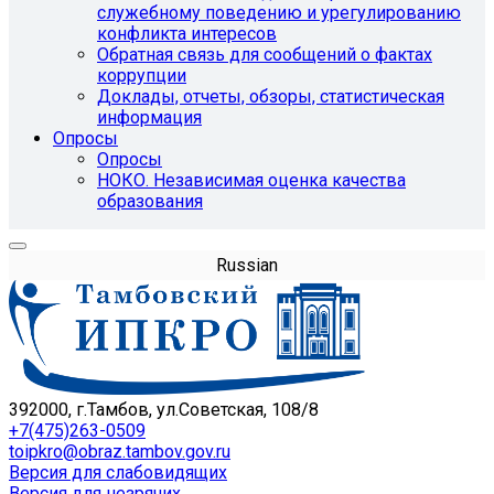
служебному поведению и урегулированию
конфликта интересов
Обратная связь для сообщений о фактах
коррупции
Доклады, отчеты, обзоры, статистическая
информация
Опросы
Опросы
НОКО. Независимая оценка качества
образования
Russian
392000, г.Тамбов, ул.Советская, 108/8
+7(475)263-0509
toipkro@obraz.tambov.gov.ru
Версия для слабовидящих
Версия для незрячих