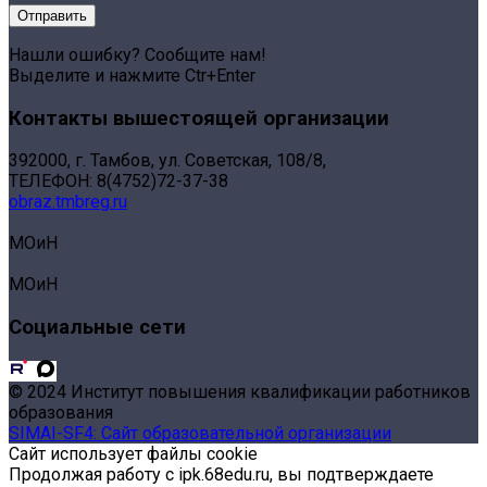
Нашли ошибку? Сообщите нам!
Выделите и нажмите Ctr+Enter
Контакты вышестоящей организации
392000, г. Тамбов, ул. Советская, 108/8,
ТЕЛЕФОН: 8(4752)72-37-38
obraz.tmbreg.ru
МОиН
МОиН
Социальные сети
© 2024 Институт повышения квалификации работников
образования
SIMAI-SF4: Сайт образовательной организации
Сайт использует файлы cookie
Продолжая работу с ipk.68edu.ru, вы подтверждаете