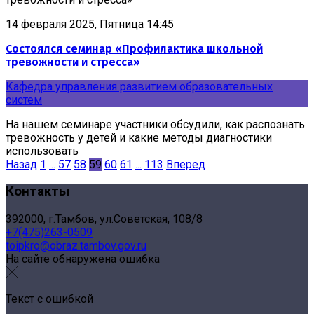
14 февраля 2025, Пятница 14:45
Состоялся семинар «Профилактика школьной
тревожности и стресса»
Кафедра управления развитием образовательных
систем
На нашем семинаре участники обсудили, как распознать
тревожность у детей и какие методы диагностики
использовать
Назад
1
...
57
58
59
60
61
...
113
Вперед
Контакты
392000, г.Тамбов, ул.Советская, 108/8
+7(475)263-0509
toipkro@obraz.tambov.gov.ru
На сайте обнаружена ошибка
Текст с ошибкой