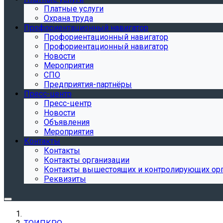
Платные услуги
Охрана труда
Профориентационный навигатор
Профориентационный навигатор
Профориентационный навигатор
Новости
Мероприятия
СПО
Предприятия-партнёры
Пресс-центр
Пресс-центр
Новости
Объявления
Мероприятия
Контакты
Контакты
Контакты организации
Контакты вышестоящих и контролирующих ор
Реквизиты