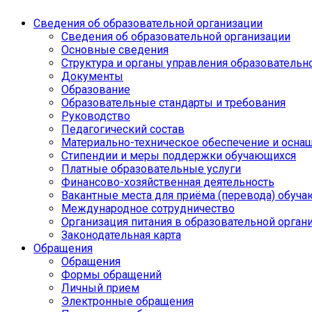
Сведения об образовательной организации
Сведения об образовательной организации
Основные сведения
Структура и органы управления образовательн
Документы
Образование
Образовательные стандарты и требования
Руководство
Педагогический состав
Материально-техническое обеспечение и оснащ
Стипендии и меры поддержки обучающихся
Платные образовательные услуги
Финансово-хозяйственная деятельность
Вакантные места для приёма (перевода) обуч
Международное сотрудничество
Организация питания в образовательной орган
Законодательная карта
Обращения
Обращения
Формы обращений
Личный прием
Электронные обращения