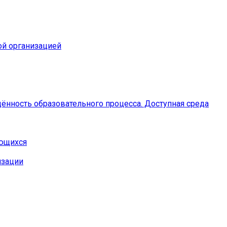
ой организацией
ённость образовательного процесса. Доступная среда
ающихся
изации