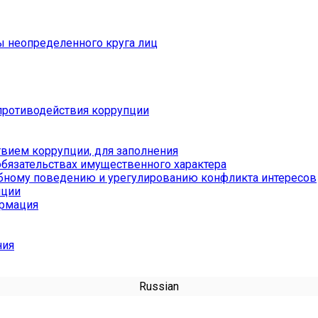
ы неопределенного круга лиц
противодействия коррупции
вием коррупции, для заполнения
обязательствах имущественного характера
бному поведению и урегулированию конфликта интересов
пции
ормация
ния
Russian