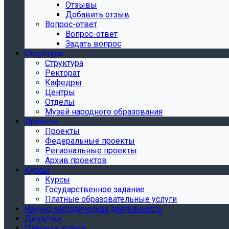
Отзывы
Добавить отзыв
Вопрос-ответ
Вопрос-ответ
Задать вопрос
Структура
Структура
Ректорат
Кафедры
Центры
Отделы
Музей народного образования
Проекты
Проекты
Федеральные проекты
Региональные проекты
Архив проектов
Курсы
Курсы
Государственное задание
Платные образовательные услуги
Научно-методическая деятельность
Династии
Платные услуги