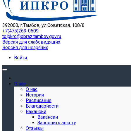
392000, г.Тамбов, ул.Советская, 108/8
+7(475)263-0509
toipkro@obraz.tambov.gov.ru
Версия для слабовидящих
Версия для незрячих
Войти
О нас
О нас
История
Расписание
Благодарности
Вакансии
Вакансии
Заполнить анкету
Отзывы