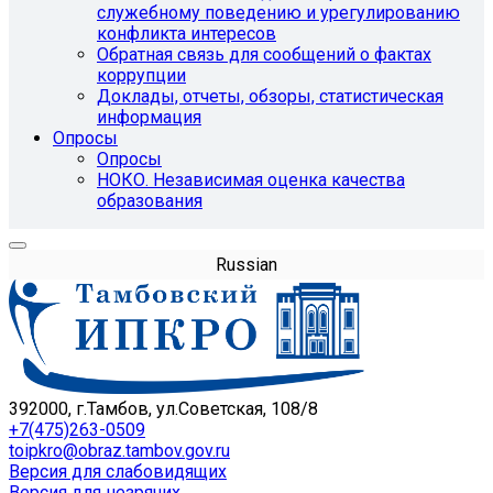
служебному поведению и урегулированию
конфликта интересов
Обратная связь для сообщений о фактах
коррупции
Доклады, отчеты, обзоры, статистическая
информация
Опросы
Опросы
НОКО. Независимая оценка качества
образования
Russian
392000, г.Тамбов, ул.Советская, 108/8
+7(475)263-0509
toipkro@obraz.tambov.gov.ru
Версия для слабовидящих
Версия для незрячих