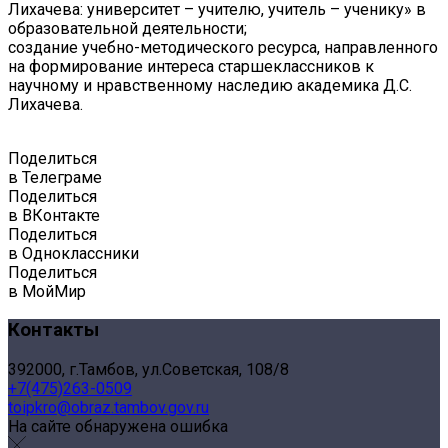
Лихачева: университет – учителю, учитель – ученику» в
образовательной деятельности;
создание учебно-методического ресурса, направленного
на формирование интереса старшеклассников к
научному и нравственному наследию академика Д.С.
Лихачева.
Поделиться
в Телеграме
Поделиться
в ВКонтакте
Поделиться
в Одноклассники
Поделиться
в МойМир
Контакты
392000, г.Тамбов, ул.Советская, 108/8
+7(475)263-0509
toipkro@obraz.tambov.gov.ru
На сайте обнаружена ошибка