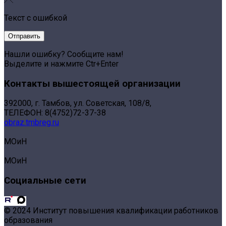
Текст с ошибкой
Нашли ошибку? Сообщите нам!
Выделите и нажмите Ctr+Enter
Контакты вышестоящей организации
392000, г. Тамбов, ул. Советская, 108/8,
ТЕЛЕФОН: 8(4752)72-37-38
obraz.tmbreg.ru
МОиН
МОиН
Социальные сети
© 2024 Институт повышения квалификации работников
образования