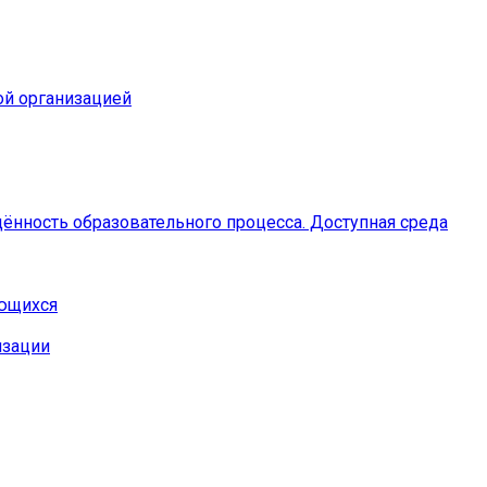
ой организацией
ённость образовательного процесса. Доступная среда
ающихся
изации