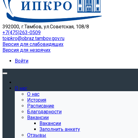
392000, г.Тамбов, ул.Советская, 108/8
+7(475)263-0509
toipkro@obraz.tambov.gov.ru
Версия для слабовидящих
Версия для незрячих
Войти
О нас
О нас
История
Расписание
Благодарности
Вакансии
Вакансии
Заполнить анкету
Отзывы