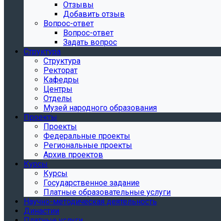
Отзывы
Добавить отзыв
Вопрос-ответ
Вопрос-ответ
Задать вопрос
Структура
Структура
Ректорат
Кафедры
Центры
Отделы
Музей народного образования
Проекты
Проекты
Федеральные проекты
Региональные проекты
Архив проектов
Курсы
Курсы
Государственное задание
Платные образовательные услуги
Научно-методическая деятельность
Династии
Платные услуги