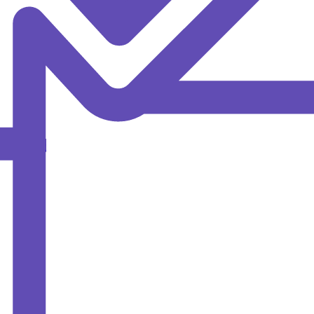
MAX
ОИПКРО