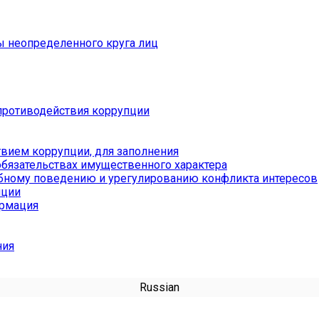
ы неопределенного круга лиц
противодействия коррупции
вием коррупции, для заполнения
обязательствах имущественного характера
бному поведению и урегулированию конфликта интересов
пции
ормация
ния
Russian