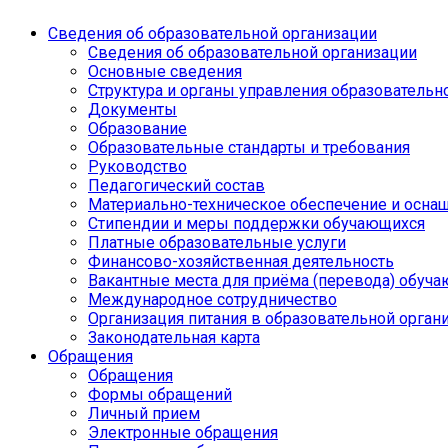
Сведения об образовательной организации
Сведения об образовательной организации
Основные сведения
Структура и органы управления образовательн
Документы
Образование
Образовательные стандарты и требования
Руководство
Педагогический состав
Материально-техническое обеспечение и оснащ
Стипендии и меры поддержки обучающихся
Платные образовательные услуги
Финансово-хозяйственная деятельность
Вакантные места для приёма (перевода) обуч
Международное сотрудничество
Организация питания в образовательной орган
Законодательная карта
Обращения
Обращения
Формы обращений
Личный прием
Электронные обращения