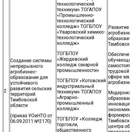
технологический
техникум» ТОГАПОУ
«Промышленно-
технологический
колледж» ТОГБПОУ
Развитие 
«Уваровский химико-
агробизне
технологический
образоват
колледж»
Тамбовско
ТОГБПОУ
Обеспечен
«Жердевский
обучающих
Создание системы
колледж сахарной
самостоят
непрерывного
промышленности»
трудовой 
агробизнес-
сфере мал
образования для
ТОГБПОУ «Котовский
агробизнес
устойчивого
индустриальный
развития сельских
2.
техникум» ТОГАПОУ
Модерниз
территорий
«Аграрно-
образован
Тамбовской
промышленный
инновацио
области
колледж»
экономики
формиров
(приказ УОиНТО от
ТОГБПОУ «Колледж
Тамбовско
06.09.2011 №2170)
торговли,
центра об
общественного
продоволь