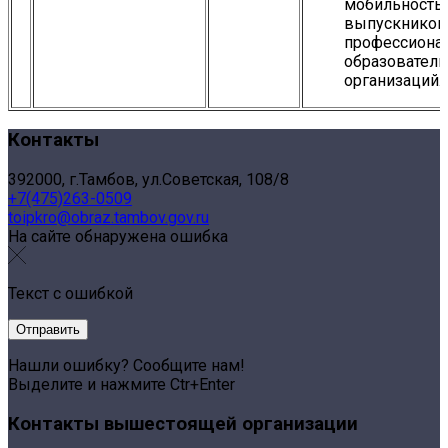
мобильность
выпускников
профессиона
образовател
организаций.
Контакты
392000, г.Тамбов, ул.Советская, 108/8
+7(475)263-0509
toipkro@obraz.tambov.gov.ru
На сайте обнаружена ошибка
Текст с ошибкой
Нашли ошибку? Сообщите нам!
Выделите и нажмите Ctr+Enter
Контакты вышестоящей организации