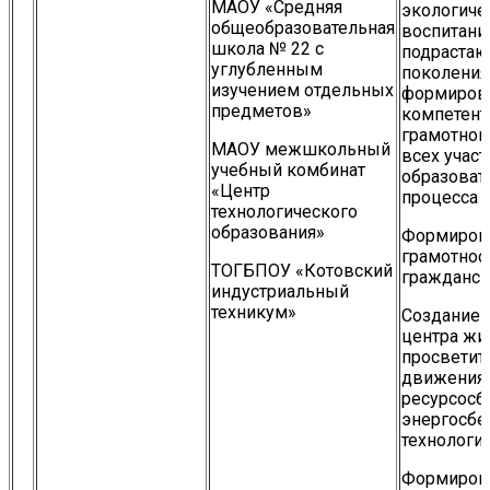
МАОУ «Средняя
экологиче
общеобразовательная
воспитани
школа № 22 с
подраста
углубленным
поколения
изучением отдельных
формиров
предметов»
компетент
грамотног
МАОУ межшкольный
всех учас
учебный комбинат
образоват
«Центр
процесса
технологического
образования»
Формиров
грамотнос
ТОГБПОУ «Котовский
гражданск
индустриальный
техникум»
Создание 
центра жи
просветит
движения 
ресурсосб
энергосб
технологий
Формиров