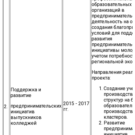
образовательных
организаций в
предприниматель
деятельность на о
создания благопр
условий для подд
развития
предпринимательс
инициативы молод
учетом потребност
региональной эко
Направления реал
проекта:
Создание уче
Поддержка и
производств
развитие
структур на б
2015 - 2017
образователь
предпринимательских
2.
гг.
производств
инициатив
кластеров.
выпускников
Развитие
колледжей
предпринима
инициатив