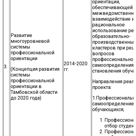
ориентации,
обеспечивающей
межведомственн
взаимодействие и
рациональное
использование ре
Развитие
образовательно-
многоуровневой
производственны
системы
кластеров при ре
профессиональной
вопросов
ориентации
профессиональног
2014-2020
самоопределения 
3.
(Концепция развития
гг.
становления обуч
системы
профессиональной
Направления реал
ориентации в
проекта:
Тамбовской области
до 2020 года)
1.Профессиональн
самоопределение
обучающихся;
Профессиона
отбор студент
Профессиона