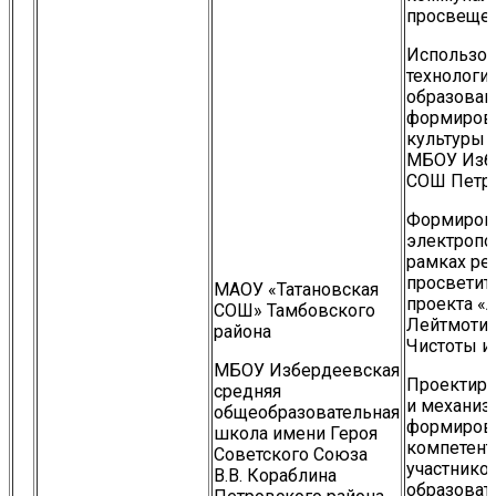
просвеще
Использов
технологи
образован
формиров
культуры 
МБОУ Изб
СОШ Петро
Формиров
электропо
рамках ре
просветит
МАОУ «Татановская
проекта «Л
СОШ» Тамбовского
Лейтмотив
района
Чистоты и
МБОУ Избердеевская
Проектиро
средняя
и механиз
общеобразовательная
формиров
школа имени Героя
компетент
Советского Союза
участнико
В.В. Кораблина
образоват