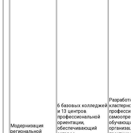
Разработк
6 базовых колледжей
кластерно
и 13 центров
профессио
профессиональной
самоопре
ориентации,
обучающих
Модернизация
обеспечивающий
организац
региональной