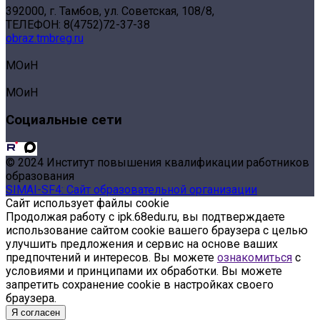
392000, г. Тамбов, ул. Советская, 108/8,
ТЕЛЕФОН: 8(4752)72-37-38
obraz.tmbreg.ru
МОиН
МОиН
Социальные сети
© 2024 Институт повышения квалификации работников
образования
SIMAI-SF4: Сайт образовательной организации
Сайт использует файлы cookie
Продолжая работу с ipk.68edu.ru, вы подтверждаете
использование сайтом cookie вашего браузера с целью
улучшить предложения и сервис на основе ваших
предпочтений и интересов. Вы можете
ознакомиться
с
условиями и принципами их обработки. Вы можете
запретить сохранение cookie в настройках своего
браузера.
Я согласен