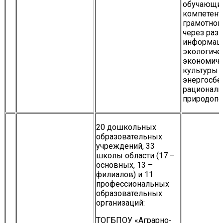
обучающи
компетент
грамотног
через раз
информаци
экологиче
экономиче
культуры
энергосбе
рациональ
природопо
20 дошкольных
образовательных
учреждений, 33
школы области (17 –
основных, 13 –
филиалов) и 11
профессиональных
образовательных
организаций:
ТОГБПОУ «Аграрно-