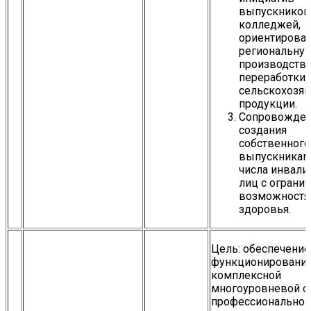
выпускников
колледжей,
ориентирова
региональну
производства
переработки
сельскохозяй
продукции.
Сопровожде
создания
собственного
выпускникам
числа инвали
лиц с ограни
возможност
здоровья.
Цель: обеспечение
функционировани
комплексной
многоуровневой с
профессиональной