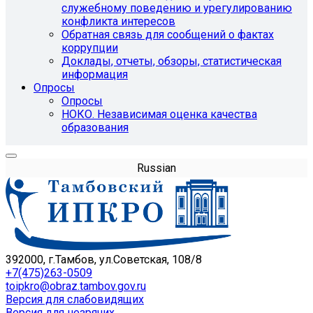
служебному поведению и урегулированию
конфликта интересов
Обратная связь для сообщений о фактах
коррупции
Доклады, отчеты, обзоры, статистическая
информация
Опросы
Опросы
НОКО. Независимая оценка качества
образования
Russian
392000, г.Тамбов, ул.Советская, 108/8
+7(475)263-0509
toipkro@obraz.tambov.gov.ru
Версия для слабовидящих
Версия для незрячих