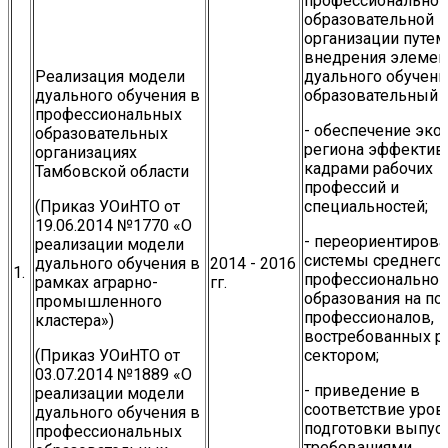
профессиональной
образовательной
организации путем
внедрения элемен
Реализация модели
дуального обучени
дуального обучения в
образовательный п
профессиональных
- обеспечение эк
образовательных
региона эффекти
организациях
кадрами рабочих
Тамбовской области
профессий и
(Приказ УОиНТО от
специальностей;
19.06.2014 №1770 «О
- переориентиров
реализации модели
системы среднего
дуального обучения в
2014 - 2016
1.
профессиональног
рамках аграрно-
гг.
образования на по
промышленного
профессионалов,
кластера»)
востребованных 
(Приказ УОиНТО от
сектором;
03.07.2014 №1889 «О
- приведение в
реализации модели
соответствие уров
дуального обучения в
подготовки выпус
профессиональных
требованиями