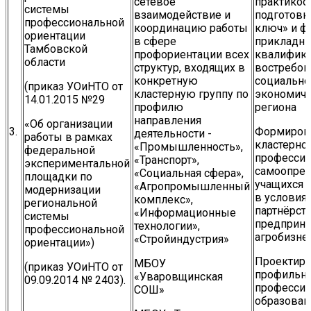
сетевое
практикоо
системы
взаимодействие и
подготовк
профессиональной
координацию работы
ключ» и ф
ориентации
в сфере
прикладн
Тамбовской
профориентации всех
квалифика
области
структур, входящих в
востребо
конкретную
социально
(приказ УОиНТО от
кластерную группу по
экономиче
14.01.2015 №29
профилю
региона
направления
«Об организации
3.
Формиров
деятельности -
работы в рамках
кластерно
«Промышленность»,
федеральной
профессио
«Транспорт»,
экспериментальной
самоопре
«Социальная сфера»,
площадки по
учащихся 
«Агропромышленный
модернизации
в условия
комплекс»,
региональной
партнёрств
«Информационные
системы
предприн
технологии»,
профессиональной
агробизне
«Стройиндустрия»
ориентации»)
Проектиро
МБОУ
(приказ УОиНТО от
профильно
«Уваровщинская
09.09.2014 № 2403).
профессио
СОШ»
образован