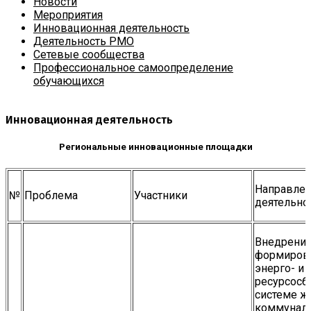
Новости
Мероприятия
Инновационная деятельность
Деятельность РМО
Сетевые сообщества
Профессиональное самоопределение
обучающихся
Инновационная деятельность
Региональные инновационные площадки
Направле
№
Проблема
Участники
деятельно
Внедрение
формирова
энерго- и
ресурсосб
системе ж
коммунал