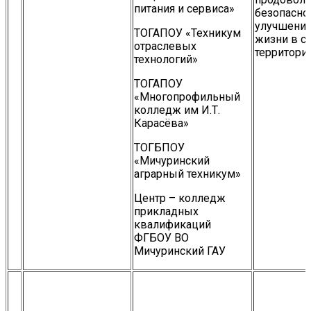
питания и сервиса»
безопасно
улучшения
ТОГАПОУ «Техникум
жизни в с
отраслевых
территория
технологий»
ТОГАПОУ
«Многопрофильный
колледж им И.Т.
Карасёва»
ТОГБПОУ
«Мичуринский
аграрный техникум»
Центр – колледж
прикладных
квалификаций
ФГБОУ ВО
Мичуринский ГАУ