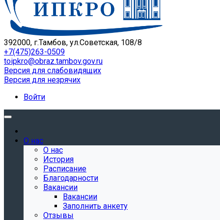
392000, г.Тамбов, ул.Советская, 108/8
+7(475)263-0509
toipkro@obraz.tambov.gov.ru
Версия для слабовидящих
Версия для незрячих
Войти
О нас
О нас
История
Расписание
Благодарности
Вакансии
Вакансии
Заполнить анкету
Отзывы