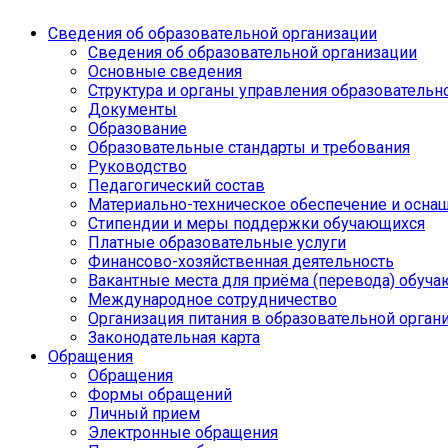
Сведения об образовательной организации
Сведения об образовательной организации
Основные сведения
Структура и органы управления образовательн
Документы
Образование
Образовательные стандарты и требования
Руководство
Педагогический состав
Материально-техническое обеспечение и оснащ
Стипендии и меры поддержки обучающихся
Платные образовательные услуги
Финансово-хозяйственная деятельность
Вакантные места для приёма (перевода) обуч
Международное сотрудничество
Организация питания в образовательной орган
Законодательная карта
Обращения
Обращения
Формы обращений
Личный прием
Электронные обращения