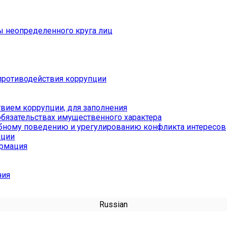
ы неопределенного круга лиц
противодействия коррупции
вием коррупции, для заполнения
обязательствах имущественного характера
бному поведению и урегулированию конфликта интересов
пции
ормация
ния
Russian