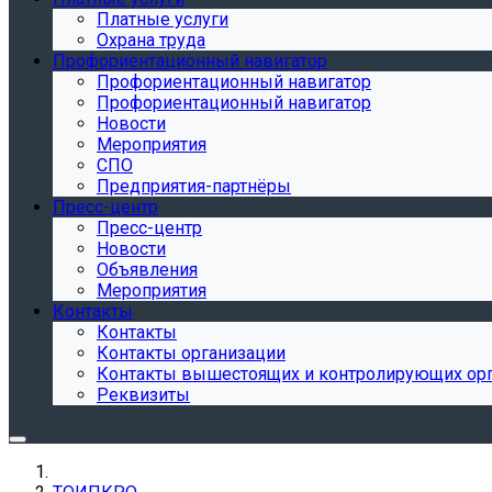
Платные услуги
Охрана труда
Профориентационный навигатор
Профориентационный навигатор
Профориентационный навигатор
Новости
Мероприятия
СПО
Предприятия-партнёры
Пресс-центр
Пресс-центр
Новости
Объявления
Мероприятия
Контакты
Контакты
Контакты организации
Контакты вышестоящих и контролирующих ор
Реквизиты