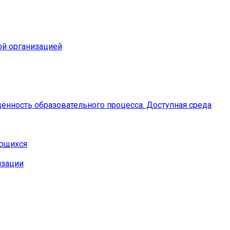
ой организацией
ённость образовательного процесса. Доступная среда
ающихся
изации