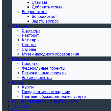
Отзывы
Добавить отзыв
Вопрос-ответ
Вопрос-ответ
Задать вопрос
Структура
Структура
Ректорат
Кафедры
Центры
Отделы
Музей народного образования
Проекты
Проекты
Федеральные проекты
Региональные проекты
Архив проектов
Курсы
Курсы
Государственное задание
Платные образовательные услуги
Научно-методическая деятельность
Династии
Платные услуги