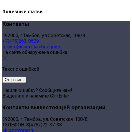
Полезные статьи
Контакты
392000, г.Тамбов, ул.Советская, 108/8
+7(475)263-0509
toipkro@obraz.tambov.gov.ru
На сайте обнаружена ошибка
Текст с ошибкой
Нашли ошибку? Сообщите нам!
Выделите и нажмите Ctr+Enter
Контакты вышестоящей организации
392000, г. Тамбов, ул. Советская, 108/8,
ТЕЛЕФОН: 8(4752)72-37-38
obraz.tmbreg.ru