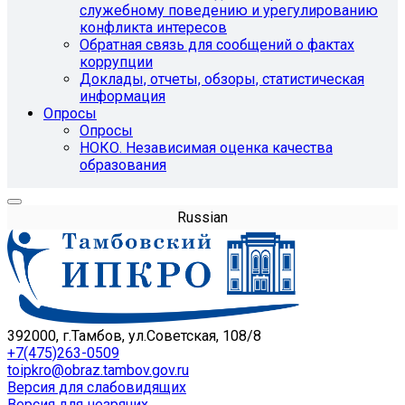
служебному поведению и урегулированию
конфликта интересов
Обратная связь для сообщений о фактах
коррупции
Доклады, отчеты, обзоры, статистическая
информация
Опросы
Опросы
НОКО. Независимая оценка качества
образования
Russian
392000, г.Тамбов, ул.Советская, 108/8
+7(475)263-0509
toipkro@obraz.tambov.gov.ru
Версия для слабовидящих
Версия для незрячих