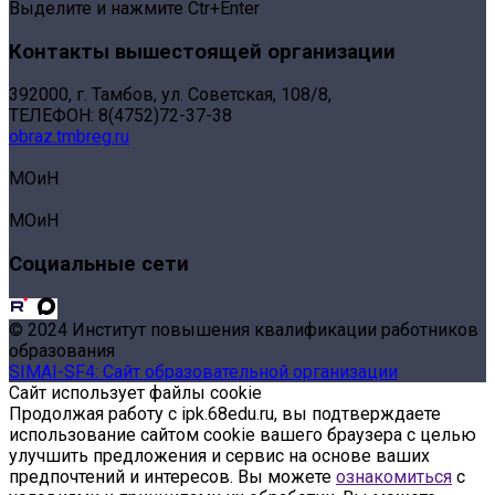
Выделите и нажмите Ctr+Enter
Контакты вышестоящей организации
392000, г. Тамбов, ул. Советская, 108/8,
ТЕЛЕФОН: 8(4752)72-37-38
obraz.tmbreg.ru
МОиН
МОиН
Социальные сети
© 2024 Институт повышения квалификации работников
образования
SIMAI-SF4: Сайт образовательной организации
Сайт использует файлы cookie
Продолжая работу с ipk.68edu.ru, вы подтверждаете
использование сайтом cookie вашего браузера с целью
улучшить предложения и сервис на основе ваших
предпочтений и интересов. Вы можете
ознакомиться
с