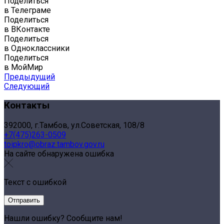
Поделиться
в Телеграме
Поделиться
в ВКонтакте
Поделиться
в Одноклассники
Поделиться
в МойМир
Предыдущий
Следующий
Контакты
392000, г.Тамбов, ул.Советская, 108/8
+7(475)263-0509
toipkro@obraz.tambov.gov.ru
На сайте обнаружена ошибка
Текст с ошибкой
Нашли ошибку? Сообщите нам!