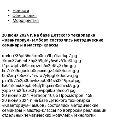
Новости
Объявления
Мероприятия
20 июня 2024 г. на базе Детского технопарка
«Кванториум-Тамбов» состоялись методические
семинары и мастер-классы
rm4ori736pt56n5cjm3ma9bp1iaetup7.jpg
7krcs32a6eob3hp859gf6y6w6v61m3ts.jpg
f1puwtpbzlh9aorrpzoh6n2et5vj3x6m.jpg
ho7r7ki9ogbcleb0qaonmgz44d84scah.jpg
0m2arq7t8cv7iv1rwiw7y8pgl7k0oowu.jpg
pzn1k72n2p305whzop08t4sh3219pxpl.jpg
ha01r8mu6k6pb44qfj1hqumr85dnvsk9.jpg
yxpb7zru2f6a5k3lpowpq8kiai8arq61.jpg
20 июня 2024, Четверг 10:06
Просмотров: 458
20 июня 2024 г. на базе Детского технопарка
«Кванториум-Тамбов» состоялись методические
семинары и мастер-классы по вопросам реализации
отдельных тематических модулей: «Технологии