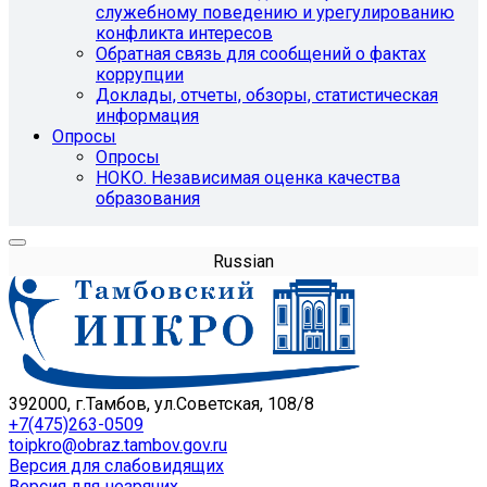
служебному поведению и урегулированию
конфликта интересов
Обратная связь для сообщений о фактах
коррупции
Доклады, отчеты, обзоры, статистическая
информация
Опросы
Опросы
НОКО. Независимая оценка качества
образования
Russian
392000, г.Тамбов, ул.Советская, 108/8
+7(475)263-0509
toipkro@obraz.tambov.gov.ru
Версия для слабовидящих
Версия для незрячих