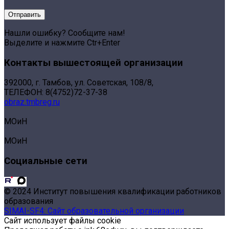
Нашли ошибку? Сообщите нам!
Выделите и нажмите Ctr+Enter
Контакты вышестоящей организации
392000, г. Тамбов, ул. Советская, 108/8,
ТЕЛЕФОН: 8(4752)72-37-38
obraz.tmbreg.ru
МОиН
МОиН
Социальные сети
© 2024 Институт повышения квалификации работников
образования
SIMAI-SF4: Сайт образовательной организации
Сайт использует файлы cookie