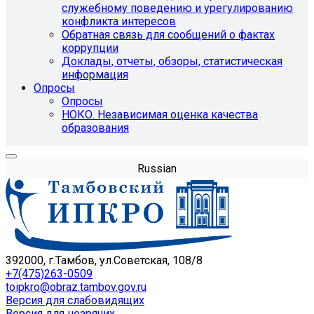
служебному поведению и урегулированию
конфликта интересов
Обратная связь для сообщений о фактах
коррупции
Доклады, отчеты, обзоры, статистическая
информация
Опросы
Опросы
НОКО. Независимая оценка качества
образования
Russian
392000, г.Тамбов, ул.Советская, 108/8
+7(475)263-0509
toipkro@obraz.tambov.gov.ru
Версия для слабовидящих
Версия для незрячих