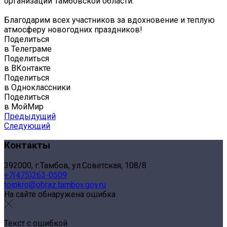
организаций Тамбовской области.
Благодарим всех участников за вдохновение и теплую
атмосферу новогодних праздников!
Поделиться
в Телеграме
Поделиться
в ВКонтакте
Поделиться
в Одноклассники
Поделиться
в МойМир
Предыдущий
Следующий
Контакты
392000, г.Тамбов, ул.Советская, 108/8
+7(475)263-0509
toipkro@obraz.tambov.gov.ru
На сайте обнаружена ошибка
Текст с ошибкой