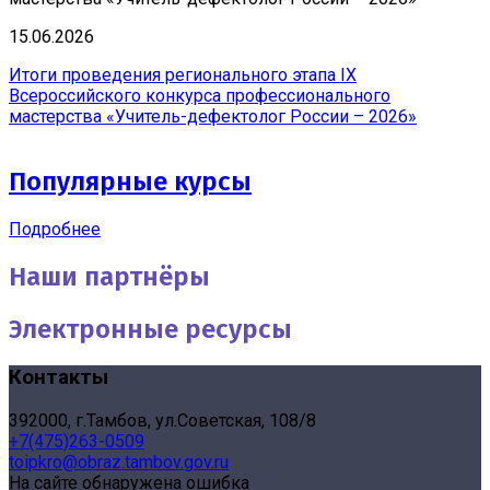
15.06.2026
Итоги проведения регионального этапа IX
Всероссийского конкурса профессионального
мастерства «Учитель-дефектолог России – 2026»
Популярные курсы
Подробнее
Наши партнёры
Электронные ресурсы
Контакты
392000, г.Тамбов, ул.Советская, 108/8
+7(475)263-0509
toipkro@obraz.tambov.gov.ru
На сайте обнаружена ошибка