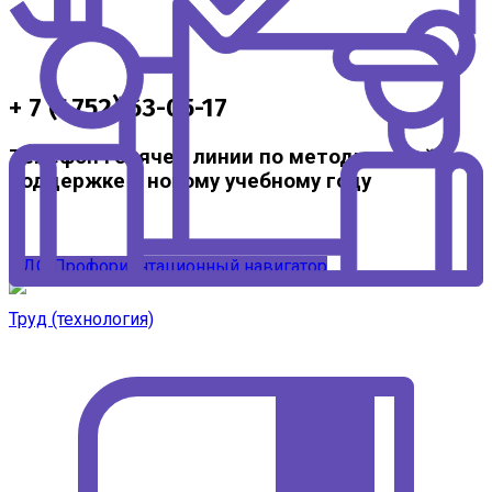
+ 7 (4752) 63-05-17
Телефон горячей линии по методической
поддержке к новому учебному году
ЦДО
Профориентационный навигатор
Труд (технология)