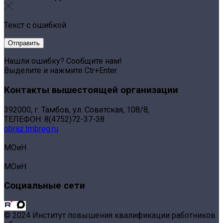
Текст с ошибкой
Нашли ошибку? Сообщите нам!
Выделите и нажмите Ctr+Enter
Контакты вышестоящей организации
392000, г. Тамбов, ул. Советская, 108/8,
ТЕЛЕФОН: 8(4752)72-37-38
obraz.tmbreg.ru
МОиН
МОиН
Социальные сети
© 2024 Институт повышения квалификации работников