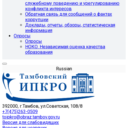
служебному поведению и урегулированию
конфликта интересов
Обратная связь для сообщений о фактах
коррупции
Доклады, отчеты, обзоры, статистическая
информация
Опросы
Опросы
НОКО. Независимая оценка качества
образования
Russian
392000, г.Тамбов, ул.Советская, 108/8
+7(475)263-0509
toipkro@obraz.tambov.gov.ru
Версия для слабовидящих
Версия для незрячих