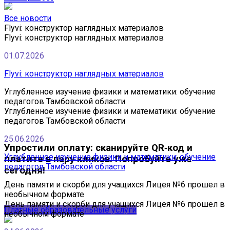
Все новости
Flyvi: конструктор наглядных материалов
Flyvi: конструктор наглядных материалов
01.07.2026
Flyvi: конструктор наглядных материалов
Углубленное изучение физики и математики: обучение
педагогов Тамбовской области
Углубленное изучение физики и математики: обучение
педагогов Тамбовской области
25.06.2026
Упростили оплату: сканируйте QR‑код и
Углубленное изучение физики и математики: обучение
платите в пару кликов. Попробуйте уже
педагогов Тамбовской области
сегодня!
День памяти и скорби для учащихся Лицея №6 прошел в
необычном формате
День памяти и скорби для учащихся Лицея №6 прошел в
Платные образовательные услуги
необычном формате