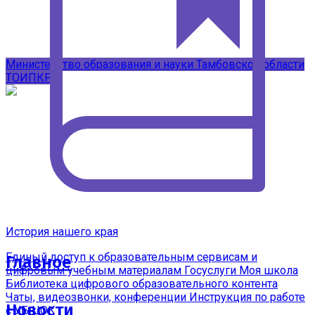
Подписывайтесь на наши каналы в
MAX
Министерство образования и науки Тамбовской области
ТОИПКРО
История нашего края
Единый доступ к образовательным сервисам и
Главное
цифровым учебным материалам
Госуслуги Моя школа
Библиотека цифрового образовательного контента
Чаты, видеозвонки, конференции
Инструкция по работе
Новости
с УБ ЦОК