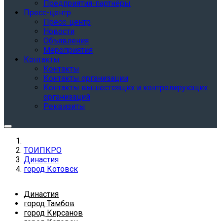
Предприятия-партнёры
Пресс-центр
Пресс-центр
Новости
Объявления
Мероприятия
Контакты
Контакты
Контакты организации
Контакты вышестоящих и контролирующих
организаций
Реквизиты
ТОИПКРО
Династия
город Котовск
Династия
город Тамбов
город Кирсанов