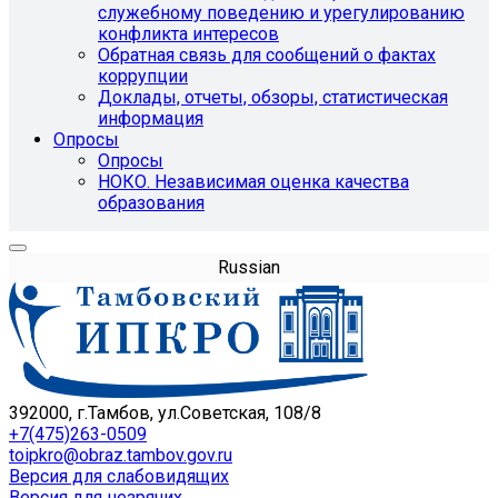
служебному поведению и урегулированию
конфликта интересов
Обратная связь для сообщений о фактах
коррупции
Доклады, отчеты, обзоры, статистическая
информация
Опросы
Опросы
НОКО. Независимая оценка качества
образования
Russian
392000, г.Тамбов, ул.Советская, 108/8
+7(475)263-0509
toipkro@obraz.tambov.gov.ru
Версия для слабовидящих
Версия для незрячих