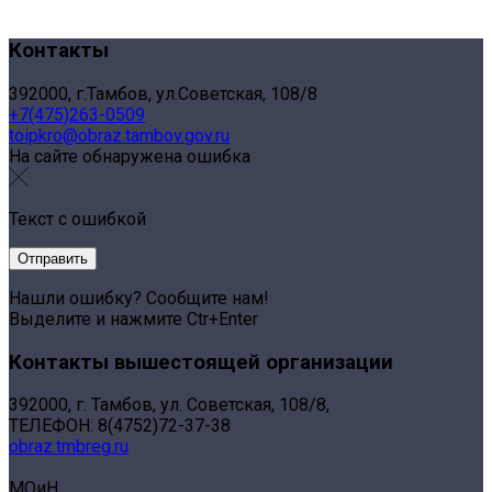
Контакты
392000, г.Тамбов, ул.Советская, 108/8
+7(475)263-0509
toipkro@obraz.tambov.gov.ru
На сайте обнаружена ошибка
Текст с ошибкой
Нашли ошибку? Сообщите нам!
Выделите и нажмите Ctr+Enter
Контакты вышестоящей организации
392000, г. Тамбов, ул. Советская, 108/8,
ТЕЛЕФОН: 8(4752)72-37-38
obraz.tmbreg.ru
МОиН