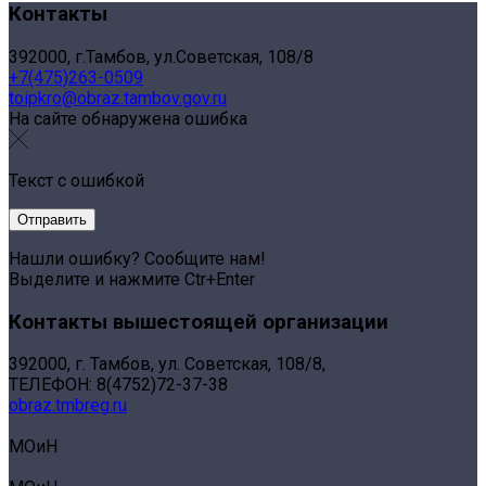
Контакты
392000, г.Тамбов, ул.Советская, 108/8
+7(475)263-0509
toipkro@obraz.tambov.gov.ru
На сайте обнаружена ошибка
Текст с ошибкой
Нашли ошибку? Сообщите нам!
Выделите и нажмите Ctr+Enter
Контакты вышестоящей организации
392000, г. Тамбов, ул. Советская, 108/8,
ТЕЛЕФОН: 8(4752)72-37-38
obraz.tmbreg.ru
МОиН