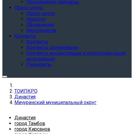
Предприятия-партнёры
Пресс-центр
Пресс-центр
Новости
Объявления
Мероприятия
Контакты
Контакты
Контакты организации
Контакты вышестоящих и контролирующих
организаций
Реквизиты
ТОИПКРО
Династия
Мичуринский муниципальный округ
Династия
город Тамбов
город Кирсанов