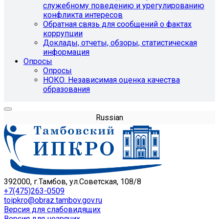
служебному поведению и урегулированию
конфликта интересов
Обратная связь для сообщений о фактах
коррупции
Доклады, отчеты, обзоры, статистическая
информация
Опросы
Опросы
НОКО. Независимая оценка качества
образования
Russian
392000, г.Тамбов, ул.Советская, 108/8
+7(475)263-0509
toipkro@obraz.tambov.gov.ru
Версия для слабовидящих
Версия для незрячих