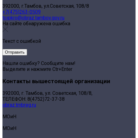
392000, г.Тамбов, ул.Советская, 108/8
+7(475)263-0509
toipkro@obraz.tambov.gov.ru
На сайте обнаружена ошибка
Текст с ошибкой
Нашли ошибку? Сообщите нам!
Выделите и нажмите Ctr+Enter
Контакты вышестоящей организации
392000, г. Тамбов, ул. Советская, 108/8,
ТЕЛЕФОН: 8(4752)72-37-38
obraz.tmbreg.ru
МОиН
МОиН