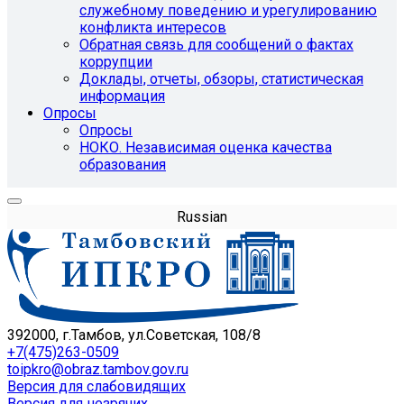
служебному поведению и урегулированию
конфликта интересов
Обратная связь для сообщений о фактах
коррупции
Доклады, отчеты, обзоры, статистическая
информация
Опросы
Опросы
НОКО. Независимая оценка качества
образования
Russian
392000, г.Тамбов, ул.Советская, 108/8
+7(475)263-0509
toipkro@obraz.tambov.gov.ru
Версия для слабовидящих
Версия для незрячих