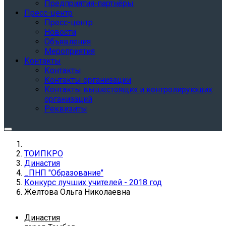
Предприятия-партнёры
Пресс-центр
Пресс-центр
Новости
Объявления
Мероприятия
Контакты
Контакты
Контакты организации
Контакты вышестоящих и контролирующих
организаций
Реквизиты
ТОИПКРО
Династия
_ПНП "Образование"
Конкурс лучших учителей - 2018 год
Желтова Ольга Николаевна
Династия