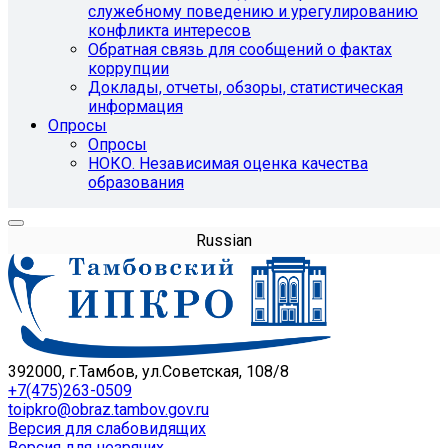
служебному поведению и урегулированию
конфликта интересов
Обратная связь для сообщений о фактах
коррупции
Доклады, отчеты, обзоры, статистическая
информация
Опросы
Опросы
НОКО. Независимая оценка качества
образования
Russian
392000, г.Тамбов, ул.Советская, 108/8
+7(475)263-0509
toipkro@obraz.tambov.gov.ru
Версия для слабовидящих
Версия для незрячих