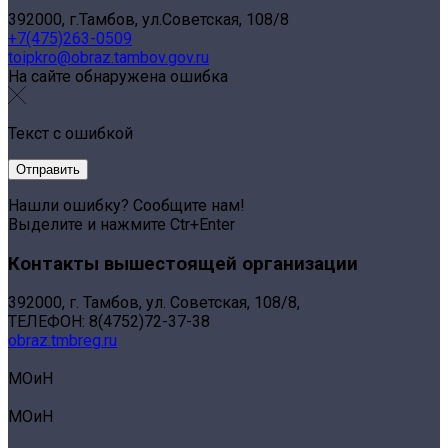
392000, г.Тамбов, ул.Советская, 108/8
+7(475)263-0509
toipkro@obraz.tambov.gov.ru
На сайте обнаружена ошибка
Текст с ошибкой
Нашли ошибку? Сообщите нам!
Выделите и нажмите Ctr+Enter
Контакты вышестоящей организации
392000, г. Тамбов, ул. Советская, 108/8,
ТЕЛЕФОН: 8(4752)72-37-38
obraz.tmbreg.ru
МОиН
МОиН