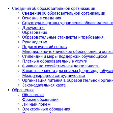
Сведения об образовательной организации
Сведения об образовательной организации
Основные сведения
Структура и органы управления образовательн
Документы
Образование
Образовательные стандарты и требования
Руководство
Педагогический состав
Материально-техническое обеспечение и оснащ
Стипендии и меры поддержки обучающихся
Платные образовательные услуги
Финансово-хозяйственная деятельность
Вакантные места для приёма (перевода) обуч
Международное сотрудничество
Организация питания в образовательной орган
Законодательная карта
Обращения
Обращения
Формы обращений
Личный прием
Электронные обращения