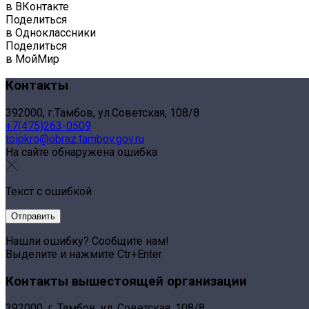
в ВКонтакте
Поделиться
в Одноклассники
Поделиться
в МойМир
Контакты
392000, г.Тамбов, ул.Советская, 108/8
+7(475)263-0509
toipkro@obraz.tambov.gov.ru
На сайте обнаружена ошибка
Текст с ошибкой
Нашли ошибку? Сообщите нам!
Выделите и нажмите Ctr+Enter
Контакты вышестоящей организации
392000, г. Тамбов, ул. Советская, 108/8,