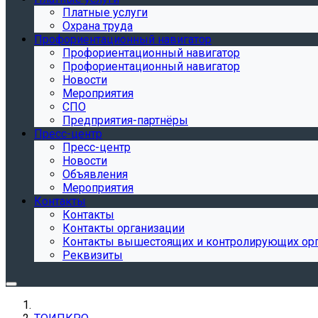
Платные услуги
Охрана труда
Профориентационный навигатор
Профориентационный навигатор
Профориентационный навигатор
Новости
Мероприятия
СПО
Предприятия-партнёры
Пресс-центр
Пресс-центр
Новости
Объявления
Мероприятия
Контакты
Контакты
Контакты организации
Контакты вышестоящих и контролирующих ор
Реквизиты