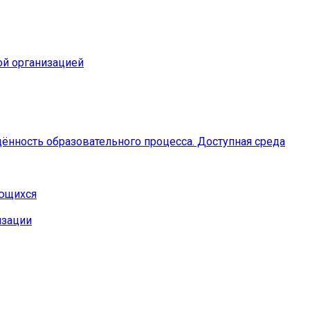
ой организацией
ённость образовательного процесса. Доступная среда
ающихся
изации