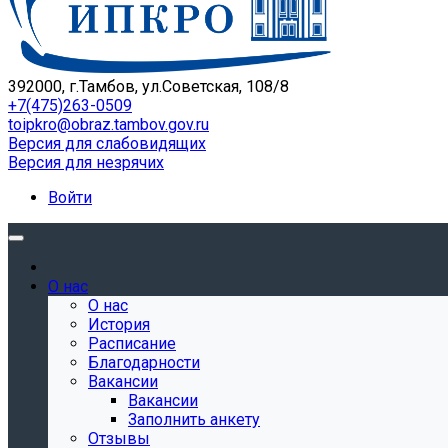
392000, г.Тамбов, ул.Советская, 108/8
+7(475)263-0509
toipkro@obraz.tambov.gov.ru
Версия для слабовидящих
Версия для незрячих
Войти
О нас
О нас
История
Расписание
Благодарности
Вакансии
Вакансии
Заполнить анкету
Отзывы