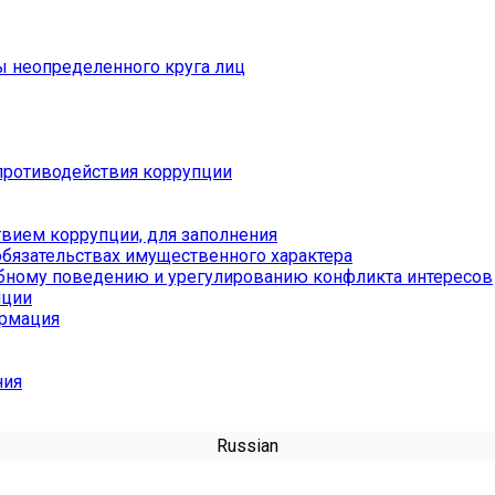
ы неопределенного круга лиц
противодействия коррупции
вием коррупции, для заполнения
обязательствах имущественного характера
бному поведению и урегулированию конфликта интересов
пции
ормация
ния
Russian