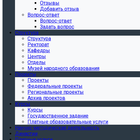
Отзывы
Добавить отзыв
Вопрос-ответ
Вопрос-ответ
Задать вопрос
Структура
Структура
Ректорат
Кафедры
Центры
Отделы
Музей народного образования
Проекты
Проекты
Федеральные проекты
Региональные проекты
Архив проектов
Курсы
Курсы
Государственное задание
Платные образовательные услуги
Научно-методическая деятельность
Династии
Платные услуги