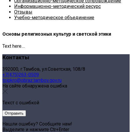
Организационно-методическое сопровождение
Информационно-методический ресурс
Отзывы
Учебно-методическое объединение
Основы религиозных культур и светской этики
Text here....
Контакты
392000, г.Тамбов, ул.Советская, 108/8
+7(475)263-0509
toipkro@obraz.tambov.gov.ru
На сайте обнаружена ошибка
Текст с ошибкой
Нашли ошибку? Сообщите нам!
Выделите и нажмите Ctr+Enter