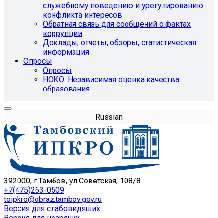
служебному поведению и урегулированию
конфликта интересов
Обратная связь для сообщений о фактах
коррупции
Доклады, отчеты, обзоры, статистическая
информация
Опросы
Опросы
НОКО. Независимая оценка качества
образования
Russian
392000, г.Тамбов, ул.Советская, 108/8
+7(475)263-0509
toipkro@obraz.tambov.gov.ru
Версия для слабовидящих
Версия для незрячих