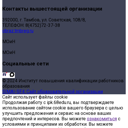
Контакты вышестоящей организации
392000, г. Тамбов, ул. Советская, 108/8,
ТЕЛЕФОН: 8(4752)72-37-38
obraz.tmbreg.ru
МОиН
МОиН
Социальные сети
© 2024 Институт повышения квалификации работников
образования
SIMAI-SF4: Сайт образовательной организации
Сайт использует файлы cookie
Продолжая работу с ipk.68edu.ru, вы подтверждаете
использование сайтом cookie вашего браузера с целью
улучшить предложения и сервис на основе ваших
предпочтений и интересов. Вы можете
ознакомиться
с
условиями и принципами их обработки. Вы можете