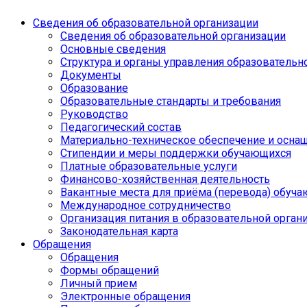
Сведения об образовательной организации
Сведения об образовательной организации
Основные сведения
Структура и органы управления образовательн
Документы
Образование
Образовательные стандарты и требования
Руководство
Педагогический состав
Материально-техническое обеспечение и оснащ
Стипендии и меры поддержки обучающихся
Платные образовательные услуги
Финансово-хозяйственная деятельность
Вакантные места для приёма (перевода) обуч
Международное сотрудничество
Организация питания в образовательной орган
Законодательная карта
Обращения
Обращения
Формы обращений
Личный прием
Электронные обращения