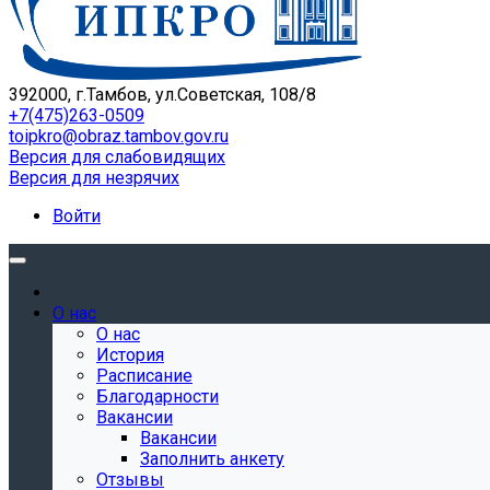
392000, г.Тамбов, ул.Советская, 108/8
+7(475)263-0509
toipkro@obraz.tambov.gov.ru
Версия для слабовидящих
Версия для незрячих
Войти
О нас
О нас
История
Расписание
Благодарности
Вакансии
Вакансии
Заполнить анкету
Отзывы