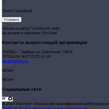
Текст с ошибкой
Нашли ошибку? Сообщите нам!
Выделите и нажмите Ctr+Enter
Контакты вышестоящей организации
392000, г. Тамбов, ул. Советская, 108/8,
ТЕЛЕФОН: 8(4752)72-37-38
obraz.tmbreg.ru
МОиН
МОиН
Социальные сети
© 2024 Институт повышения квалификации работников о
SIMAI-SF4: Сайт образовательной организации