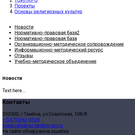
ТОИПКРО
Проекты
Основы религиозных культур
Новости
Нормативно-правовая база2
Нормативно-правовая база
Организационно-методическое сопровождение
Информационно-методический ресурс
Отзывы
Учебно-методическое объединение
Новости
Text here....
Контакты
392000, г.Тамбов, ул.Советская, 108/8
+7(475)263-0509
toipkro@obraz.tambov.gov.ru
На сайте обнаружена ошибка