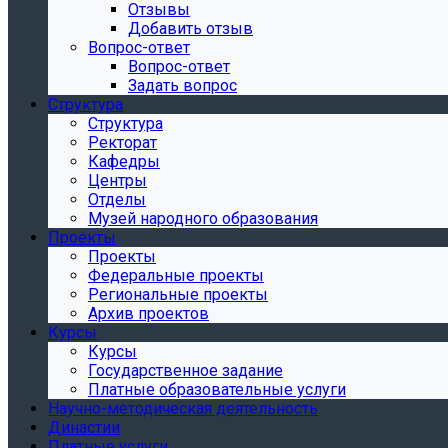
Отзывы
Добавить отзыв
Вопрос-ответ
Вопрос-ответ
Задать вопрос
Структура
Структура
Ректорат
Кафедры
Центры
Отделы
Музей народного образования
Проекты
Проекты
Федеральные проекты
Региональные проекты
Архив проектов
Курсы
Курсы
Государственное задание
Платные образовательные услуги
Научно-методическая деятельность
Династии
Платные услуги