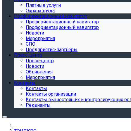
Платные услуги
Охрана труда
Профориентационный навигатор
Профориентационный навигатор
Профориентационный навигатор
Новости
Мероприятия
СПО
Предприятия-партнёры
Пресс-центр
Пресс-центр
Новости
Объявления
Мероприятия
Контакты
Контакты
Контакты организации
Контакты вышестоящих и контролирующих ор
Реквизиты