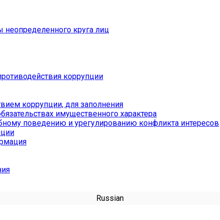
ы неопределенного круга лиц
противодействия коррупции
вием коррупции, для заполнения
обязательствах имущественного характера
бному поведению и урегулированию конфликта интересов
пции
ормация
ния
Russian