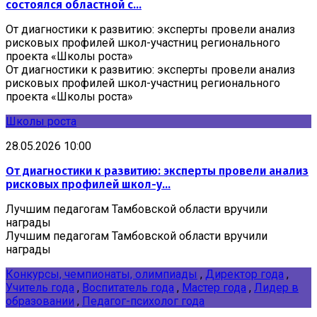
состоялся областной с...
От диагностики к развитию: эксперты провели анализ
рисковых профилей школ-участниц регионального
проекта «Школы роста»
От диагностики к развитию: эксперты провели анализ
рисковых профилей школ-участниц регионального
проекта «Школы роста»
Школы роста
28.05.2026 10:00
От диагностики к развитию: эксперты провели анализ
рисковых профилей школ-у...
Лучшим педагогам Тамбовской области вручили
награды
Лучшим педагогам Тамбовской области вручили
награды
Конкурсы, чемпионаты, олимпиады
,
Директор года
,
Учитель года
,
Воспитатель года
,
Мастер года
,
Лидер в
образовании
,
Педагог-психолог года