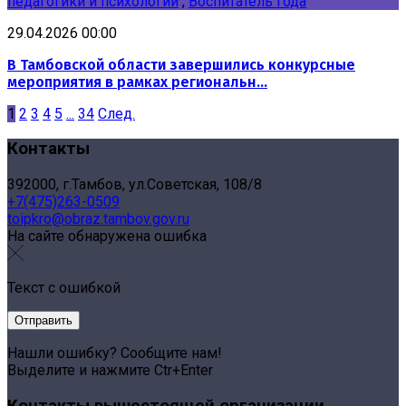
педагогики и психологии
,
Воспитатель года
29.04.2026 00:00
В Тамбовской области завершились конкурсные
мероприятия в рамках региональн...
1
2
3
4
5
...
34
След.
Контакты
392000, г.Тамбов, ул.Советская, 108/8
+7(475)263-0509
toipkro@obraz.tambov.gov.ru
На сайте обнаружена ошибка
Текст с ошибкой
Нашли ошибку? Сообщите нам!
Выделите и нажмите Ctr+Enter
Контакты вышестоящей организации