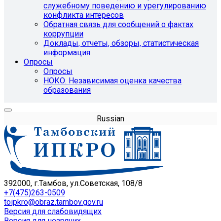
служебному поведению и урегулированию
конфликта интересов
Обратная связь для сообщений о фактах
коррупции
Доклады, отчеты, обзоры, статистическая
информация
Опросы
Опросы
НОКО. Независимая оценка качества
образования
Russian
392000, г.Тамбов, ул.Советская, 108/8
+7(475)263-0509
toipkro@obraz.tambov.gov.ru
Версия для слабовидящих
Версия для незрячих