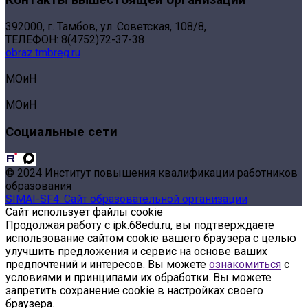
392000, г. Тамбов, ул. Советская, 108/8,
ТЕЛЕФОН: 8(4752)72-37-38
obraz.tmbreg.ru
МОиН
МОиН
Социальные сети
© 2024 Институт повышения квалификации работников
образования
SIMAI-SF4: Сайт образовательной организации
Сайт использует файлы cookie
Продолжая работу с ipk.68edu.ru, вы подтверждаете
использование сайтом cookie вашего браузера с целью
улучшить предложения и сервис на основе ваших
предпочтений и интересов. Вы можете
ознакомиться
с
условиями и принципами их обработки. Вы можете
запретить сохранение cookie в настройках своего
браузера.