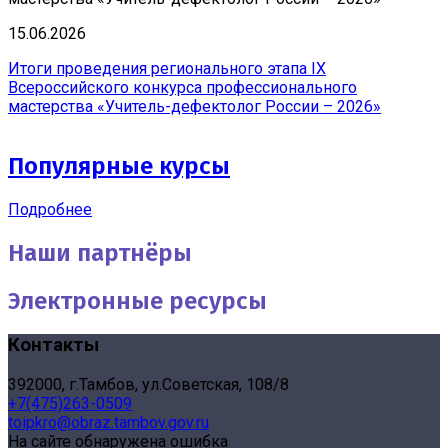
15.06.2026
Итоги проведения регионального этапа IX
Всероссийского конкурса профессионального
мастерства «Учитель-дефектолог России – 2026»
Популярные курсы
Подробнее
Наши партнёры
Электронные ресурсы
Контакты
392000, г.Тамбов, ул.Советская, 108/8
+7(475)263-0509
toipkro@obraz.tambov.gov.ru
На сайте обнаружена ошибка