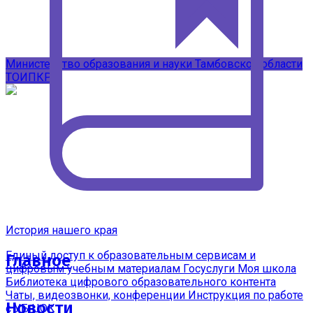
Подписывайтесь на наши каналы в
MAX
Министерство образования и науки Тамбовской области
ТОИПКРО
История нашего края
Единый доступ к образовательным сервисам и
Главное
цифровым учебным материалам
Госуслуги Моя школа
Библиотека цифрового образовательного контента
Чаты, видеозвонки, конференции
Инструкция по работе
Новости
с УБ ЦОК