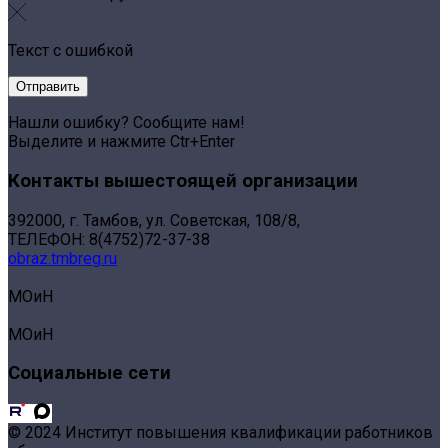
Текст с ошибкой
Нашли ошибку? Сообщите нам!
Выделите и нажмите Ctr+Enter
Контакты вышестоящей организации
392000, г. Тамбов, ул. Советская, 108/8,
ТЕЛЕФОН: 8(4752)72-37-38
obraz.tmbreg.ru
МОиН
МОиН
Социальные сети
© 2024 Институт повышения квалификации работников