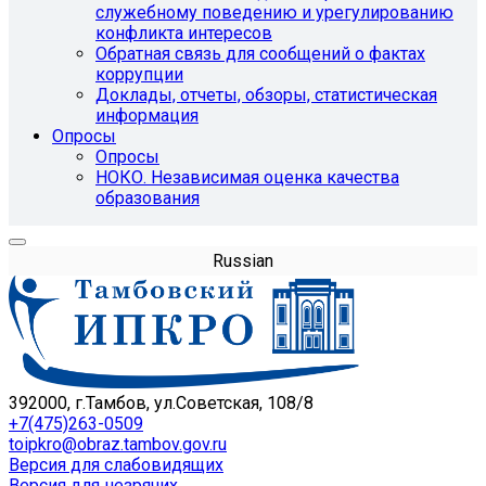
служебному поведению и урегулированию
конфликта интересов
Обратная связь для сообщений о фактах
коррупции
Доклады, отчеты, обзоры, статистическая
информация
Опросы
Опросы
НОКО. Независимая оценка качества
образования
Russian
392000, г.Тамбов, ул.Советская, 108/8
+7(475)263-0509
toipkro@obraz.tambov.gov.ru
Версия для слабовидящих
Версия для незрячих