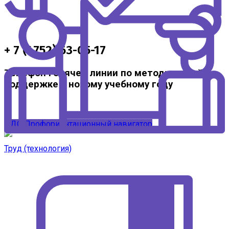
+ 7 (4752) 63-05-17
Телефон горячей линии по методической
поддержке к новому учебному году
ЦДО
Профориентационный навигатор
Труд (технология)