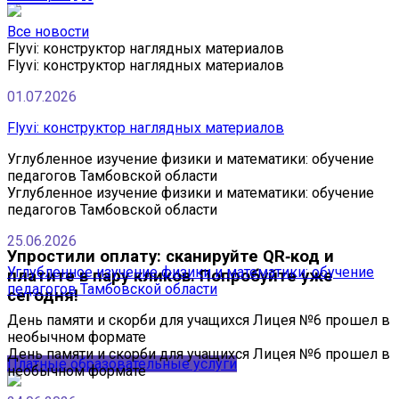
Все новости
Flyvi: конструктор наглядных материалов
Flyvi: конструктор наглядных материалов
01.07.2026
Flyvi: конструктор наглядных материалов
Углубленное изучение физики и математики: обучение
педагогов Тамбовской области
Углубленное изучение физики и математики: обучение
педагогов Тамбовской области
25.06.2026
Упростили оплату: сканируйте QR‑код и
Углубленное изучение физики и математики: обучение
платите в пару кликов. Попробуйте уже
педагогов Тамбовской области
сегодня!
День памяти и скорби для учащихся Лицея №6 прошел в
необычном формате
День памяти и скорби для учащихся Лицея №6 прошел в
Платные образовательные услуги
необычном формате