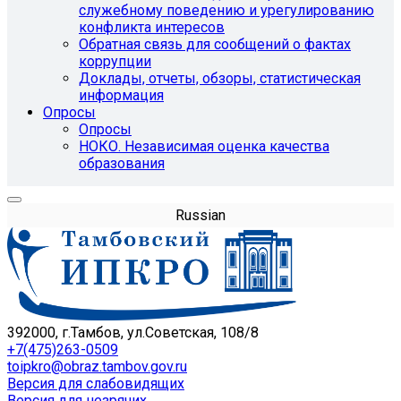
служебному поведению и урегулированию
конфликта интересов
Обратная связь для сообщений о фактах
коррупции
Доклады, отчеты, обзоры, статистическая
информация
Опросы
Опросы
НОКО. Независимая оценка качества
образования
Russian
392000, г.Тамбов, ул.Советская, 108/8
+7(475)263-0509
toipkro@obraz.tambov.gov.ru
Версия для слабовидящих
Версия для незрячих