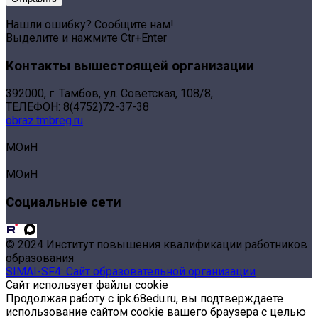
Нашли ошибку? Сообщите нам!
Выделите и нажмите Ctr+Enter
Контакты вышестоящей организации
392000, г. Тамбов, ул. Советская, 108/8,
ТЕЛЕФОН: 8(4752)72-37-38
obraz.tmbreg.ru
МОиН
МОиН
Социальные сети
© 2024 Институт повышения квалификации работников
образования
SIMAI-SF4: Сайт образовательной организации
Сайт использует файлы cookie
Продолжая работу с ipk.68edu.ru, вы подтверждаете
использование сайтом cookie вашего браузера с целью