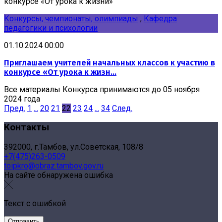
конкурсе «От урока к жизни»
Конкурсы, чемпионаты, олимпиады
,
Кафедра
педагогики и психологии
01.10.2024 00:00
Приглашаем учителей начальных классов к участию в
конкурсе «От урока к жизн...
Все материалы Конкурса принимаются до 05 ноября
2024 года
Пред.
1
...
20
21
22
23
24
...
34
След.
Контакты
392000, г.Тамбов, ул.Советская, 108/8
+7(475)263-0509
toipkro@obraz.tambov.gov.ru
На сайте обнаружена ошибка
Текст с ошибкой