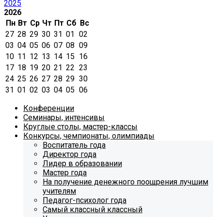
2025
2026
Пн
Вт
Ср
Чт
Пт
Сб
Вс
27
28
29
30
31
01
02
03
04
05
06
07
08
09
10
11
12
13
14
15
16
17
18
19
20
21
22
23
24
25
26
27
28
29
30
31
01
02
03
04
05
06
Конференции
Семинары, интенсивы
Круглые столы, мастер-классы
Конкурсы, чемпионаты, олимпиады
Воспитатель года
Директор года
Лидер в образовании
Мастер года
На получение денежного поощрения лучшим
учителям
Педагог-психолог года
Самый классный классный