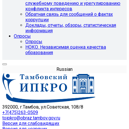
служебному поведению и урегулированию
конфликта интересов
Обратная связь для сообщений о фактах
коррупции
Доклады, отчеты, обзоры, статистическая
информация
Опросы
Опросы
НОКО. Независимая оценка качества
образования
Russian
392000, г.Тамбов, ул.Советская, 108/8
+7(475)263-0509
toipkro@obraz.tambov.gov.ru
Версия для слабовидящих
Версия для незрячих