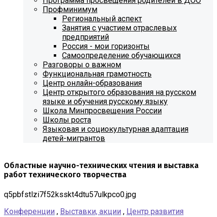
Программа просвещения родителей в ДОО
Профминимум
Региональный аспект
Занятия с участием отраслевых
предприятий
Россия - мои горизонты
Самоопределение обучающихся
Разговоры о важном
Функциональная грамотность
Центр онлайн-образования
Центр открытого образования на русском
языке и обучения русскому языку
Школа Минпросвещения России
Школы роста
Языковая и социокультурная адаптация
детей-мигрантов
Областные научно-технических чтения и выставка
работ технического творчества
q5pbfstlzi7f52ksskt4dtu57ulkpco0.jpg
Конференции
,
Выставки, акции
,
Центр развития