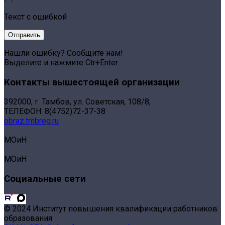
Текст с ошибкой
Нашли ошибку? Сообщите нам!
Выделите и нажмите Ctr+Enter
Контакты вышестоящей организации
392000, г. Тамбов, ул. Советская, 108/8,
ТЕЛЕФОН: 8(4752)72-37-38
obraz.tmbreg.ru
МОиН
МОиН
Социальные сети
© 2024 Институт повышения квалификации работников
образования