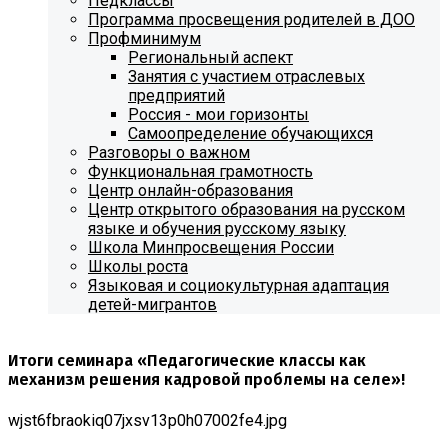
Педклассы
Программа просвещения родителей в ДОО
Профминимум
Региональный аспект
Занятия с участием отраслевых
предприятий
Россия - мои горизонты
Самоопределение обучающихся
Разговоры о важном
Функциональная грамотность
Центр онлайн-образования
Центр открытого образования на русском
языке и обучения русскому языку
Школа Минпросвещения России
Школы роста
Языковая и социокультурная адаптация
детей-мигрантов
Итоги семинара «Педагогические классы как
механизм решения кадровой проблемы на селе»!
wjst6fbraokiq07jxsv13p0h07002fe4.jpg