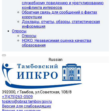
служебному поведению и урегулированию
конфликта интересов
Обратная связь для сообщений о фактах
коррупции
Доклады, отчеты, обзоры, статистическая
информация
Опросы
Опросы
НОКО. Независимая оценка качества
образования
Russian
392000, г.Тамбов, ул.Советская, 108/8
+7(475)263-0509
toipkro@obraz.tambov.gov.ru
Версия для слабовидящих
Версия для незрячих