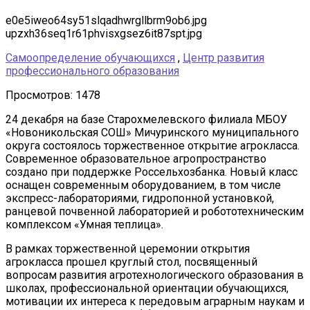
e0e5iweo64sy51slqadhwrgllbrm9ob6.jpg
upzxh36seq1r61phvisxgsez6it87spt.jpg
Самоопределение обучающихся
,
Центр развития
профессионального образования
Просмотров: 1478
24 декабря на базе Старохмелевского филиала МБОУ
«Новоникольская СОШ» Мичуринского муниципального
округа состоялось торжественное открытие агрокласса.
Современное образовательное агропространство
создано при поддержке Россельхозбанка. Новый класс
оснащен современным оборудованием, в том числе
экспресс-лабораториями, гидропонной установкой,
ранцевой почвенной лабораторией и робототехническим
комплексом «Умная теплица».
В рамках торжественной церемонии открытия
агрокласса прошел круглый стол, посвященный
вопросам развития агротехнологического образования в
школах, профессиональной ориентации обучающихся,
мотивации их интереса к передовым аграрным наукам и