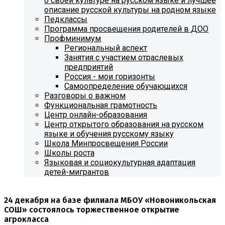
о своей культуре на русском языке и лучшее
описание русской культуры на родном языке
Педклассы
Программа просвещения родителей в ДОО
Профминимум
Региональный аспект
Занятия с участием отраслевых
предприятий
Россия - мои горизонты
Самоопределение обучающихся
Разговоры о важном
Функциональная грамотность
Центр онлайн-образования
Центр открытого образования на русском
языке и обучения русскому языку
Школа Минпросвещения России
Школы роста
Языковая и социокультурная адаптация
детей-мигрантов
24 декабря на базе филиала МБОУ «Новоникольская
СОШ» состоялось торжественное открытие
агрокласса