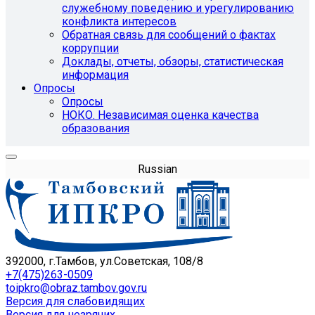
служебному поведению и урегулированию
конфликта интересов
Обратная связь для сообщений о фактах
коррупции
Доклады, отчеты, обзоры, статистическая
информация
Опросы
Опросы
НОКО. Независимая оценка качества
образования
Russian
392000, г.Тамбов, ул.Советская, 108/8
+7(475)263-0509
toipkro@obraz.tambov.gov.ru
Версия для слабовидящих
Версия для незрячих