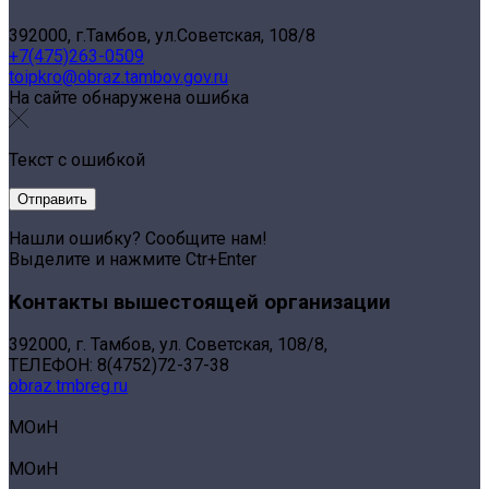
392000, г.Тамбов, ул.Советская, 108/8
+7(475)263-0509
toipkro@obraz.tambov.gov.ru
На сайте обнаружена ошибка
Текст с ошибкой
Нашли ошибку? Сообщите нам!
Выделите и нажмите Ctr+Enter
Контакты вышестоящей организации
392000, г. Тамбов, ул. Советская, 108/8,
ТЕЛЕФОН: 8(4752)72-37-38
obraz.tmbreg.ru
МОиН
МОиН