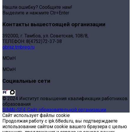
Нашли ошибку? Сообщите нам!
Выделите и нажмите Ctr+Enter
Контакты вышестоящей организации
392000, г. Тамбов, ул. Советская, 108/8,
ТЕЛЕФОН: 8(4752)72-37-38
obraz.tmbreg.ru
МОиН
МОиН
Социальные сети
© 2024 Институт повышения квалификации работников
образования
SIMAI-SF4: Сайт образовательной организации
Сайт использует файлы cookie
Продолжая работу с ipk.68edu.ru, вы подтверждаете
использование сайтом cookie вашего браузера с целью