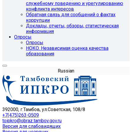
служебному поведению и урегулированию
конфликта интересов
Обратная связь для сообщений о фактах
коррупции
Доклады, отчеты, обзоры, статистическая
информация
Опросы
Опросы
НОКО. Независимая оценка качества
образования
Russian
392000, г.Тамбов, ул.Советская, 108/8
+7(475)263-0509
toipkro@obraz.tambov.gov.ru
Версия для слабовидящих
Версия для незрячих