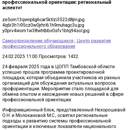
профессиональной ориентации: региональный
аспект»!
ze5om13qwnpbjj6car5ktlzi3522d8jm.jpg
4q6r3h1i95cz0w0jrhrl61h9muhagc3u.jpg
y0prv4wom1w38whtbbv0sfv1btq94sol.jpg
Самоопределение обучающихся
,
Центр развития
профессионального образования
24.02.2025 11:00
Просмотров: 1432
24 февраля 2025 года в ЦОПП Тамбовской области
успешно прошла программа проектировочной
площадки, которая объединила участников из разных
организаций для обсуждения актуальных вопросов
профориентации. Мероприятие стало площадкой для
обмена опытом и нахождения новых решений в сфере
профессиональной ориентации.
Информационный блок, представленный Нехорошевой
О.Н. и Молокановой М.С., освятил региональные
подходы к развитию системы профессиональной
ориентации и ключевые показатели национального