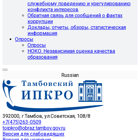
служебному поведению и урегулированию
конфликта интересов
Обратная связь для сообщений о фактах
коррупции
Доклады, отчеты, обзоры, статистическая
информация
Опросы
Опросы
НОКО. Независимая оценка качества
образования
Russian
392000, г.Тамбов, ул.Советская, 108/8
+7(475)263-0509
toipkro@obraz.tambov.gov.ru
Версия для слабовидящих
Версия для незрячих