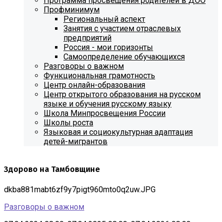
Программа просвещения родителей в ДОО
Профминимум
Региональный аспект
Занятия с участием отраслевых
предприятий
Россия - мои горизонты
Самоопределение обучающихся
Разговоры о важном
Функциональная грамотность
Центр онлайн-образования
Центр открытого образования на русском
языке и обучения русскому языку
Школа Минпросвещения России
Школы роста
Языковая и социокультурная адаптация
детей-мигрантов
Здорово на Тамбовщине
dkba881mabt6zf9y7pigt960mto0q2uw.JPG
Разговоры о важном