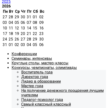
2025
2026
Пн
Вт
Ср
Чт
Пт
Сб
Вс
27
28
29
30
31
01
02
03
04
05
06
07
08
09
10
11
12
13
14
15
16
17
18
19
20
21
22
23
24
25
26
27
28
29
30
31
01
02
03
04
05
06
Конференции
Семинары, интенсивы
Круглые столы, мастер-классы
Конкурсы, чемпионаты, олимпиады
Воспитатель года
Директор года
Лидер в образовании
Мастер года
На получение денежного поощрения лучшим
учителям
Педагог-психолог года
Самый классный классный