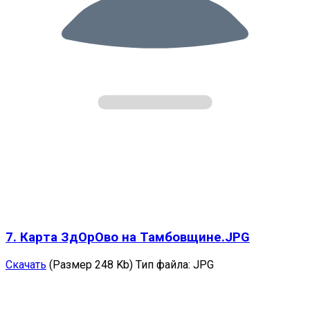
7. Карта ЗдОрОво на Тамбовщине.JPG
Скачать
(Размер 248 Kb)
Тип файла:
JPG