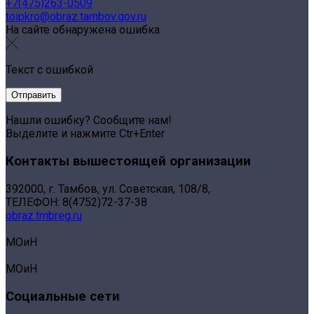
+7(475)263-0509
toipkro@obraz.tambov.gov.ru
На сайте обнаружена ошибка
Текст с ошибкой
Нашли ошибку? Сообщите нам!
Выделите и нажмите Ctr+Enter
Контакты вышестоящей организации
392000, г. Тамбов, ул. Советская, 108/8,
ТЕЛЕФОН: 8(4752)72-37-38
obraz.tmbreg.ru
МОиН
МОиН
Социальные сети