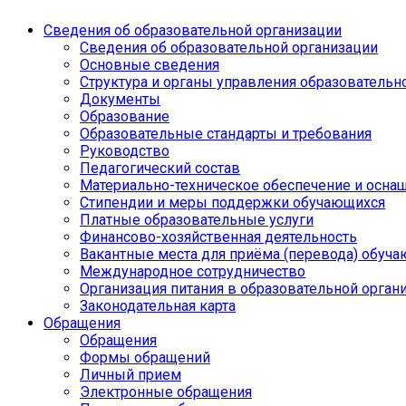
Сведения об образовательной организации
Сведения об образовательной организации
Основные сведения
Структура и органы управления образовательн
Документы
Образование
Образовательные стандарты и требования
Руководство
Педагогический состав
Материально-техническое обеспечение и оснащ
Стипендии и меры поддержки обучающихся
Платные образовательные услуги
Финансово-хозяйственная деятельность
Вакантные места для приёма (перевода) обуч
Международное сотрудничество
Организация питания в образовательной орган
Законодательная карта
Обращения
Обращения
Формы обращений
Личный прием
Электронные обращения