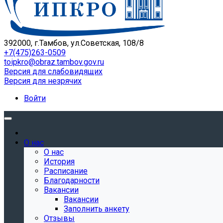
392000, г.Тамбов, ул.Советская, 108/8
+7(475)263-0509
toipkro@obraz.tambov.gov.ru
Версия для слабовидящих
Версия для незрячих
Войти
О нас
О нас
История
Расписание
Благодарности
Вакансии
Вакансии
Заполнить анкету
Отзывы