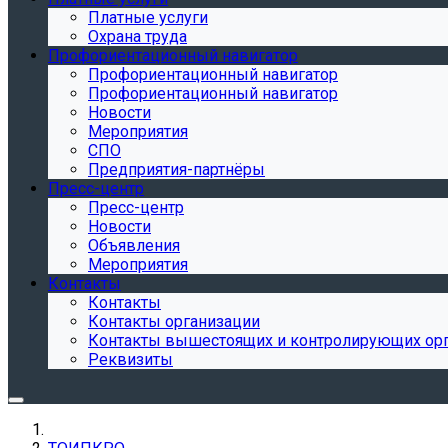
Платные услуги
Охрана труда
Профориентационный навигатор
Профориентационный навигатор
Профориентационный навигатор
Новости
Мероприятия
СПО
Предприятия-партнёры
Пресс-центр
Пресс-центр
Новости
Объявления
Мероприятия
Контакты
Контакты
Контакты организации
Контакты вышестоящих и контролирующих ор
Реквизиты