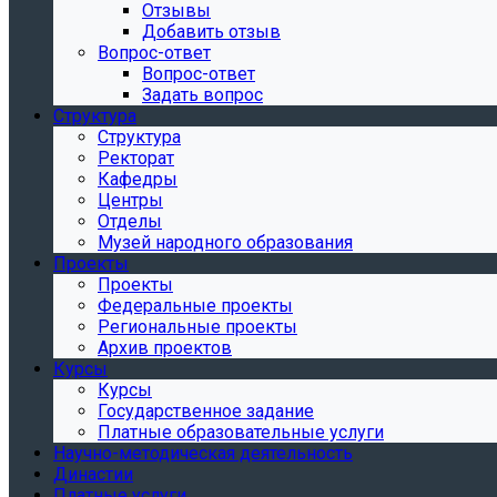
Отзывы
Добавить отзыв
Вопрос-ответ
Вопрос-ответ
Задать вопрос
Структура
Структура
Ректорат
Кафедры
Центры
Отделы
Музей народного образования
Проекты
Проекты
Федеральные проекты
Региональные проекты
Архив проектов
Курсы
Курсы
Государственное задание
Платные образовательные услуги
Научно-методическая деятельность
Династии
Платные услуги