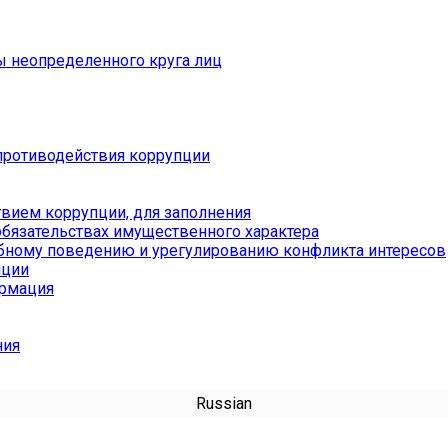
ы неопределенного круга лиц
противодействия коррупции
вием коррупции, для заполнения
обязательствах имущественного характера
бному поведению и урегулированию конфликта интересов
пции
ормация
ния
Russian