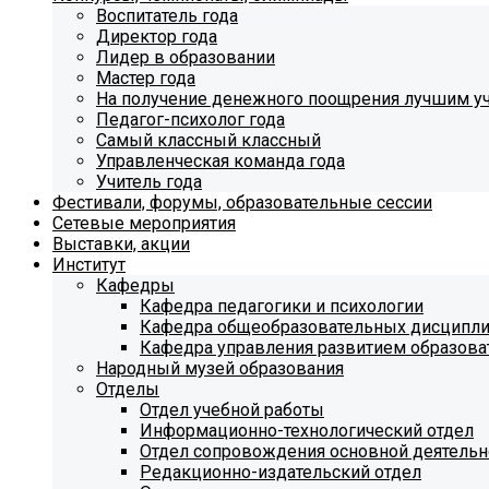
Воспитатель года
Директор года
Лидер в образовании
Мастер года
На получение денежного поощрения лучшим у
Педагог-психолог года
Самый классный классный
Управленческая команда года
Учитель года
Фестивали, форумы, образовательные сессии
Сетевые мероприятия
Выставки, акции
Институт
Кафедры
Кафедра педагогики и психологии
Кафедра общеобразовательных дисципл
Кафедра управления развитием образова
Народный музей образования
Отделы
Отдел учебной работы
Информационно-технологический отдел
Отдел сопровождения основной деятельн
Редакционно-издательский отдел