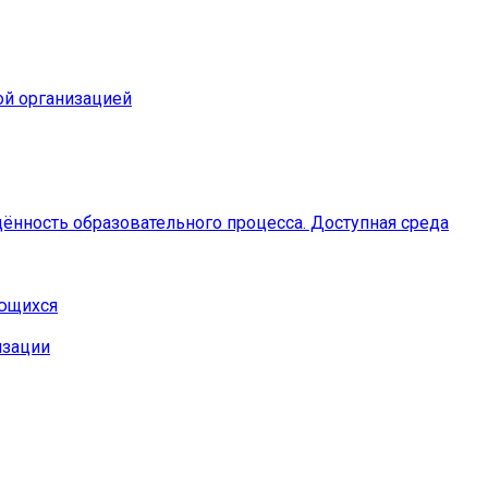
ой организацией
ённость образовательного процесса. Доступная среда
ающихся
изации