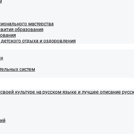
м
ионального мастерства
звития образования
зования
 детского отдыха и оздоровления
ин
тельных систем
 своей культуре на русском языке и лучшее описание русс
тий