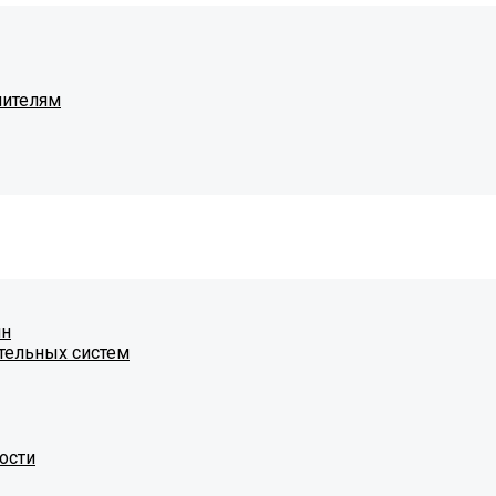
чителям
ин
тельных систем
ости