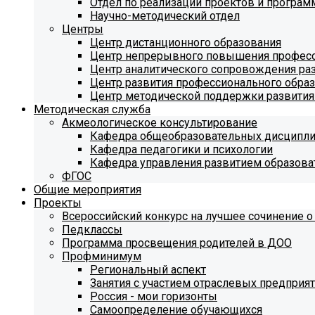
Отдел по реализации проектов и програм
Научно-методический отдел
Центры
Центр дистанционного образования
Центр непрерывного повышения професс
Центр аналитического сопровождения ра
Центр развития профессионального обра
Центр методической поддержки развития
Методическая служба
Акмеологическое консультирование
Кафедра общеобразовательных дисципл
Кафедра педагогики и психологии
Кафедра управления развитием образова
ФГОС
Общие мероприятия
Проекты
Всероссийский конкурс на лучшее сочинение о
Педклассы
Программа просвещения родителей в ДОО
Профминимум
Региональный аспект
Занятия с участием отраслевых предприя
Россия - мои горизонты
Самоопределение обучающихся