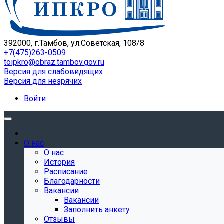
392000, г.Тамбов, ул.Советская, 108/8
+7(475)263-0509
toipkro@obraz.tambov.gov.ru
Версия для слабовидящих
Версия для незрячих
Войти
О нас
О нас
История
Расписание
Благодарности
Вакансии
Вакансии
Заполнить анкету
Отзывы