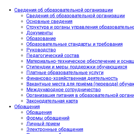
Сведения об образовательной организации
Сведения об образовательной организации
Основные сведения
Структура и органы управления образовательн
Документы
Образование
Образовательные стандарты и требования
Руководство
Педагогический состав
Материально-техническое обеспечение и оснащ
Стипендии и меры поддержки обучающихся
Платные образовательные услуги
Финансово-хозяйственная деятельность
Вакантные места для приёма (перевода) обуч
Международное сотрудничество
Организация питания в образовательной орган
Законодательная карта
Обращения
Обращения
Формы обращений
Личный прием
Электронные обращения