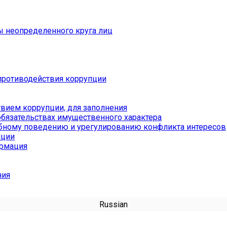
ы неопределенного круга лиц
противодействия коррупции
вием коррупции, для заполнения
обязательствах имущественного характера
бному поведению и урегулированию конфликта интересов
пции
ормация
ния
Russian