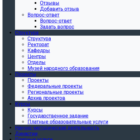
Отзывы
Добавить отзыв
Вопрос-ответ
Вопрос-ответ
Задать вопрос
Структура
Структура
Ректорат
Кафедры
Центры
Отделы
Музей народного образования
Проекты
Проекты
Федеральные проекты
Региональные проекты
Архив проектов
Курсы
Курсы
Государственное задание
Платные образовательные услуги
Научно-методическая деятельность
Династии
Платные услуги