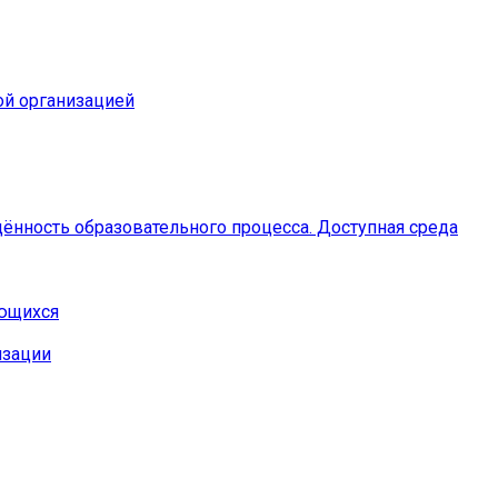
ой организацией
ённость образовательного процесса. Доступная среда
ающихся
изации