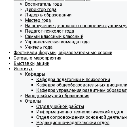
Воспитатель года
Директор года
Лидер в образовании
Мастер года
На получение денежного поощрения лучшим у
Педагог-психолог года
Самый классный классный
Управленческая команда года
Учитель года
Фестивали, форумы, образовательные сессии
Сетевые мероприятия
Выставки, акции
Институт
Кафедры
Кафедра педагогики и психологии
Кафедра общеобразовательных дисципл
Кафедра управления развитием образова
Народный музей образования
Отделы
Отдел учебной работы
Информационно-технологический отдел
Отдел сопровождения основной деятельн
Редакционно-издательский отдел