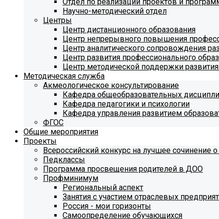
Отдел по реализации проектов и програм
Научно-методический отдел
Центры
Центр дистанционного образования
Центр непрерывного повышения професс
Центр аналитического сопровождения ра
Центр развития профессионального обра
Центр методической поддержки развития
Методическая служба
Акмеологическое консультирование
Кафедра общеобразовательных дисципл
Кафедра педагогики и психологии
Кафедра управления развитием образова
ФГОС
Общие мероприятия
Проекты
Всероссийский конкурс на лучшее сочинение о
Педклассы
Программа просвещения родителей в ДОО
Профминимум
Региональный аспект
Занятия с участием отраслевых предприя
Россия - мои горизонты
Самоопределение обучающихся