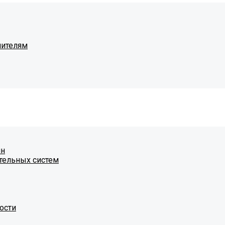
чителям
ин
тельных систем
ости