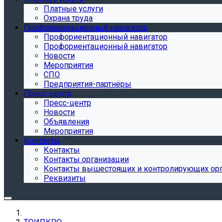
Платные услуги
Охрана труда
Профориентационный навигатор
Профориентационный навигатор
Профориентационный навигатор
Новости
Мероприятия
СПО
Предприятия-партнёры
Пресс-центр
Пресс-центр
Новости
Объявления
Мероприятия
Контакты
Контакты
Контакты организации
Контакты вышестоящих и контролирующих ор
Реквизиты