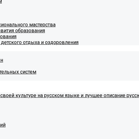
м
ионального мастерства
звития образования
зования
 детского отдыха и оздоровления
ин
тельных систем
 своей культуре на русском языке и лучшее описание русс
тий