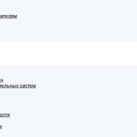
чителям
ин
тельных систем
ости
м