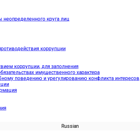
ы неопределенного круга лиц
противодействия коррупции
вием коррупции, для заполнения
обязательствах имущественного характера
бному поведению и урегулированию конфликта интересов
пции
ормация
ния
Russian