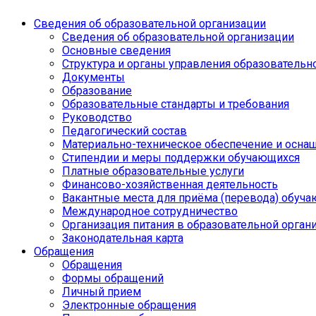
Сведения об образовательной организации
Сведения об образовательной организации
Основные сведения
Структура и органы управления образовательн
Документы
Образование
Образовательные стандарты и требования
Руководство
Педагогический состав
Материально-техническое обеспечение и оснащ
Стипендии и меры поддержки обучающихся
Платные образовательные услуги
Финансово-хозяйственная деятельность
Вакантные места для приёма (перевода) обуч
Международное сотрудничество
Организация питания в образовательной орган
Законодательная карта
Обращения
Обращения
Формы обращений
Личный прием
Электронные обращения