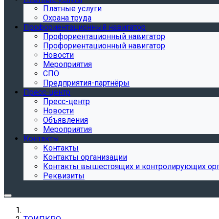
Платные услуги
Охрана труда
Профориентационный навигатор
Профориентационный навигатор
Профориентационный навигатор
Новости
Мероприятия
СПО
Предприятия-партнёры
Пресс-центр
Пресс-центр
Новости
Объявления
Мероприятия
Контакты
Контакты
Контакты организации
Контакты вышестоящих и контролирующих ор
Реквизиты