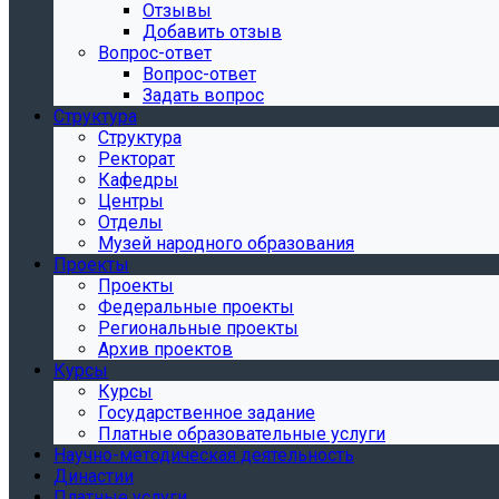
Отзывы
Добавить отзыв
Вопрос-ответ
Вопрос-ответ
Задать вопрос
Структура
Структура
Ректорат
Кафедры
Центры
Отделы
Музей народного образования
Проекты
Проекты
Федеральные проекты
Региональные проекты
Архив проектов
Курсы
Курсы
Государственное задание
Платные образовательные услуги
Научно-методическая деятельность
Династии
Платные услуги