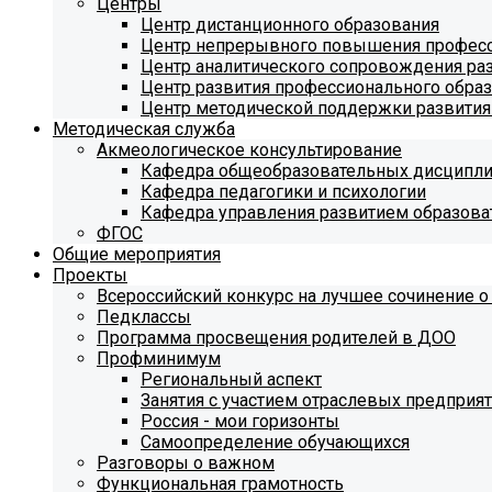
Центры
Центр дистанционного образования
Центр непрерывного повышения професс
Центр аналитического сопровождения ра
Центр развития профессионального обра
Центр методической поддержки развития
Методическая служба
Акмеологическое консультирование
Кафедра общеобразовательных дисципл
Кафедра педагогики и психологии
Кафедра управления развитием образова
ФГОС
Общие мероприятия
Проекты
Всероссийский конкурс на лучшее сочинение о
Педклассы
Программа просвещения родителей в ДОО
Профминимум
Региональный аспект
Занятия с участием отраслевых предприя
Россия - мои горизонты
Самоопределение обучающихся
Разговоры о важном
Функциональная грамотность