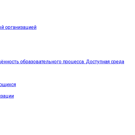
ой организацией
ённость образовательного процесса. Доступная среда
ающихся
изации