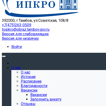
392000, г.Тамбов, ул.Советская, 108/8
+7(475)263-0509
toipkro@obraz.tambov.gov.ru
Версия для слабовидящих
Версия для незрячих
Войти
О нас
О нас
История
Расписание
Благодарности
Вакансии
Вакансии
Заполнить анкету
Отзывы