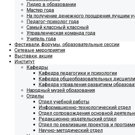
Лидер в образовании
Мастер года
На получение денежного поощрения лучшим у
Педагог-психолог года
Самый классный классный
Управленческая команда года
Учитель года
Фестивали, форумы, образовательные сессии
Сетевые мероприятия
Выставки, акции
Институт
Кафедры
Кафедра педагогики и психологии
Кафедра общеобразовательных дисципл
Кафедра управления развитием образова
Народный музей образования
Отделы
Отдел учебной работы
Информационно-технологический отдел
Отдел сопровождения основной деятельн
Редакционно-издательский отдел
Отдел по реализации проектов и програм
Научно-методический отдел