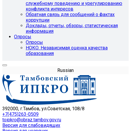
служебному поведению и урегулированию
конфликта интересов
Обратная связь для сообщений о фактах
коррупции
Доклады, отчеты, обзоры, статистическая
информация
Опросы
Опросы
НОКО. Независимая оценка качества
образования
Russian
392000, г.Тамбов, ул.Советская, 108/8
+7(475)263-0509
toipkro@obraz.tambov.gov.ru
Версия для слабовидящих
Версия для незрячих