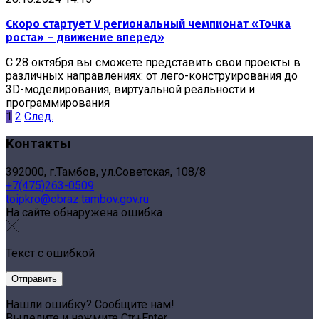
Скоро стартует V региональный чемпионат «Точка
роста» – движение вперед»
С 28 октября вы сможете представить свои проекты в
различных направлениях: от лего-конструирования до
3D-моделирования, виртуальной реальности и
программирования
1
2
След.
Контакты
392000, г.Тамбов, ул.Советская, 108/8
+7(475)263-0509
toipkro@obraz.tambov.gov.ru
На сайте обнаружена ошибка
Текст с ошибкой
Нашли ошибку? Сообщите нам!
Выделите и нажмите Ctr+Enter