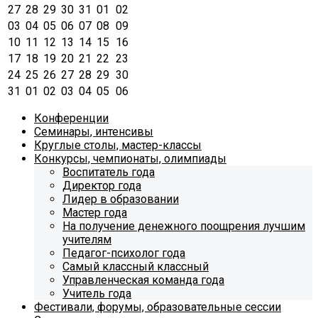
27
28
29
30
31
01
02
03
04
05
06
07
08
09
10
11
12
13
14
15
16
17
18
19
20
21
22
23
24
25
26
27
28
29
30
31
01
02
03
04
05
06
Конференции
Семинары, интенсивы
Круглые столы, мастер-классы
Конкурсы, чемпионаты, олимпиады
Воспитатель года
Директор года
Лидер в образовании
Мастер года
На получение денежного поощрения лучшим
учителям
Педагог-психолог года
Самый классный классный
Управленческая команда года
Учитель года
Фестивали, форумы, образовательные сессии