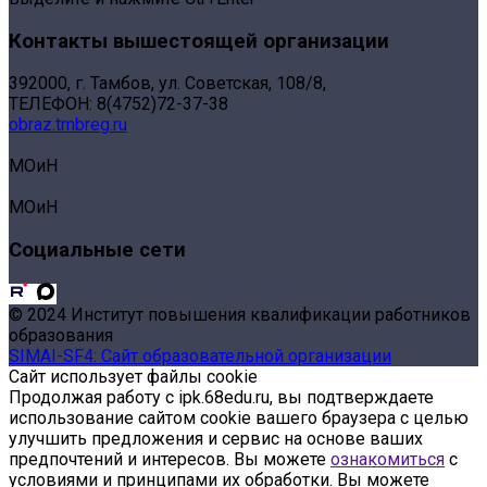
Контакты вышестоящей организации
392000, г. Тамбов, ул. Советская, 108/8,
ТЕЛЕФОН: 8(4752)72-37-38
obraz.tmbreg.ru
МОиН
МОиН
Социальные сети
© 2024 Институт повышения квалификации работников
образования
SIMAI-SF4: Сайт образовательной организации
Сайт использует файлы cookie
Продолжая работу с ipk.68edu.ru, вы подтверждаете
использование сайтом cookie вашего браузера с целью
улучшить предложения и сервис на основе ваших
предпочтений и интересов. Вы можете
ознакомиться
с
условиями и принципами их обработки. Вы можете