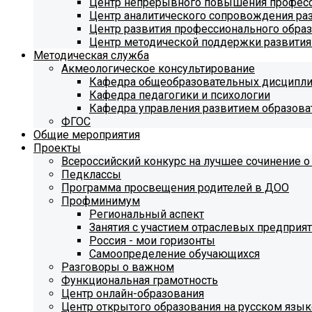
Центр непрерывного повышения професс
Центр аналитического сопровождения ра
Центр развития профессионального обра
Центр методической поддержки развития
Методическая служба
Акмеологическое консультирование
Кафедра общеобразовательных дисципл
Кафедра педагогики и психологии
Кафедра управления развитием образова
ФГОС
Общие мероприятия
Проекты
Всероссийский конкурс на лучшее сочинение о
Педклассы
Программа просвещения родителей в ДОО
Профминимум
Региональный аспект
Занятия с участием отраслевых предприя
Россия - мои горизонты
Самоопределение обучающихся
Разговоры о важном
Функциональная грамотность
Центр онлайн-образования
Центр открытого образования на русском язык