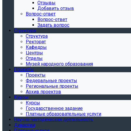
Отзывы
Добавить отзыв
Вопрос-ответ
Вопрос-ответ
Задать вопрос
Структура
Структура
Ректорат
Кафедры
Центры
Отделы
Музей народного образования
Проекты
Проекты
Федеральные проекты
Региональные проекты
Архив проектов
Курсы
Курсы
Государственное задание
Платные образовательные услуги
Научно-методическая деятельность
Династии
Платные услуги