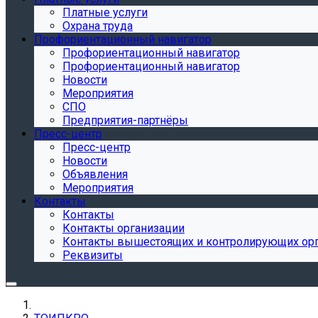
Платные услуги
Охрана труда
Профориентационный навигатор
Профориентационный навигатор
Профориентационный навигатор
Новости
Мероприятия
СПО
Предприятия-партнёры
Пресс-центр
Пресс-центр
Новости
Объявления
Мероприятия
Контакты
Контакты
Контакты организации
Контакты вышестоящих и контролирующих ор
Реквизиты