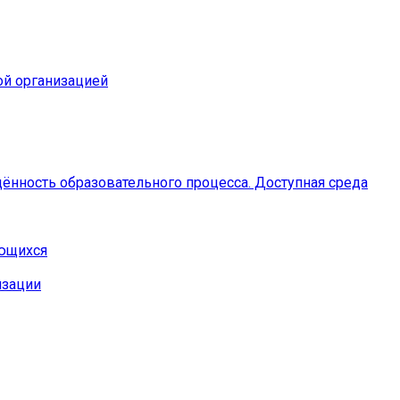
ой организацией
ённость образовательного процесса. Доступная среда
ающихся
изации