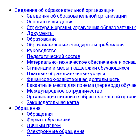
Сведения об образовательной организации
Сведения об образовательной организации
Основные сведения
Структура и органы управления образовательн
Документы
Образование
Образовательные стандарты и требования
Руководство
Педагогический состав
Материально-техническое обеспечение и оснащ
Стипендии и меры поддержки обучающихся
Платные образовательные услуги
Финансово-хозяйственная деятельность
Вакантные места для приёма (перевода) обуч
Международное сотрудничество
Организация питания в образовательной орган
Законодательная карта
Обращения
Обращения
Формы обращений
Личный прием
Электронные обращения