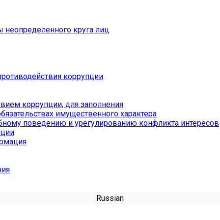
ы неопределенного круга лиц
противодействия коррупции
вием коррупции, для заполнения
обязательствах имущественного характера
бному поведению и урегулированию конфликта интересов
пции
ормация
ния
Russian