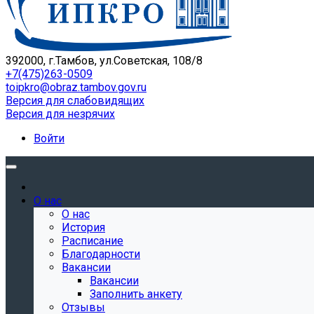
392000, г.Тамбов, ул.Советская, 108/8
+7(475)263-0509
toipkro@obraz.tambov.gov.ru
Версия для слабовидящих
Версия для незрячих
Войти
О нас
О нас
История
Расписание
Благодарности
Вакансии
Вакансии
Заполнить анкету
Отзывы