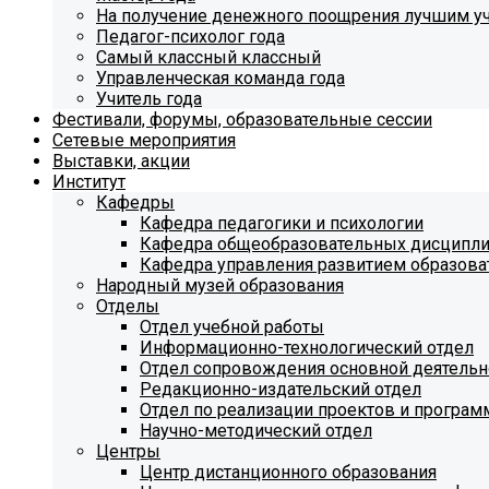
На получение денежного поощрения лучшим у
Педагог-психолог года
Самый классный классный
Управленческая команда года
Учитель года
Фестивали, форумы, образовательные сессии
Сетевые мероприятия
Выставки, акции
Институт
Кафедры
Кафедра педагогики и психологии
Кафедра общеобразовательных дисципл
Кафедра управления развитием образова
Народный музей образования
Отделы
Отдел учебной работы
Информационно-технологический отдел
Отдел сопровождения основной деятельн
Редакционно-издательский отдел
Отдел по реализации проектов и програм
Научно-методический отдел
Центры
Центр дистанционного образования