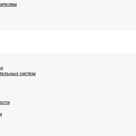
чителям
ин
тельных систем
ости
м