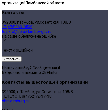
организаций Тамбовской области.
Контакты
392000, г.Тамбов, ул.Советская, 108/8
+7(475)263-0509
toipkro@obraz.tambov.gov.ru
На сайте обнаружена ошибка
Текст с ошибкой
Нашли ошибку? Сообщите нам!
Выделите и нажмите Ctr+Enter
Контакты вышестоящей организации
392000, г. Тамбов, ул. Советская, 108/8,
ТЕЛЕФОН: 8(4752)72-37-38
obraz.tmbreg.ru