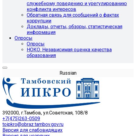
служебному поведению и урегулированию
конфликта интересов
Обратная связь для сообщений о фактах
коррупции
Доклады, отчеты, обзоры, статистическая
информация
Опросы
Опросы
НОКО. Независимая оценка качества
образования
Russian
392000, г.Тамбов, ул.Советская, 108/8
+7(475)263-0509
toipkro@obraz.tambov.gov.ru
Версия для слабовидящих
Версия для незрячих