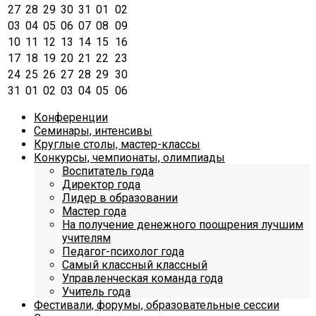
27
28
29
30
31
01
02
03
04
05
06
07
08
09
10
11
12
13
14
15
16
17
18
19
20
21
22
23
24
25
26
27
28
29
30
31
01
02
03
04
05
06
Конференции
Семинары, интенсивы
Круглые столы, мастер-классы
Конкурсы, чемпионаты, олимпиады
Воспитатель года
Директор года
Лидер в образовании
Мастер года
На получение денежного поощрения лучшим
учителям
Педагог-психолог года
Самый классный классный
Управленческая команда года
Учитель года
Фестивали, форумы, образовательные сессии