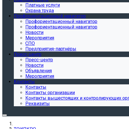
Платные услуги
Охрана труда
Профориентационный навигатор
Профориентационный навигатор
Профориентационный навигатор
Новости
Мероприятия
СПО
Предприятия-партнёры
Пресс-центр
Пресс-центр
Новости
Объявления
Мероприятия
Контакты
Контакты
Контакты организации
Контакты вышестоящих и контролирующих ор
Реквизиты