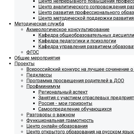
Центр непрерывного повышения професс
Центр аналитического сопровождения ра
Центр развития профессионального обра
Центр методической поддержки развития
Методическая служба
Акмеологическое консультирование
Кафедра общеобразовательных дисципл
Кафедра педагогики и психологии
Кафедра управления развитием образова
ФГОС
Общие мероприятия
Проекты
Всероссийский конкурс на лучшее сочинение о
Педклассы
Программа просвещения родителей в ДОО
Профминимум
Региональный аспект
Занятия с участием отраслевых предприя
Россия - мои горизонты
Самоопределение обучающихся
Разговоры о важном
Функциональная грамотность
Центр онлайн-образования
Центр открытого образования на русском язык