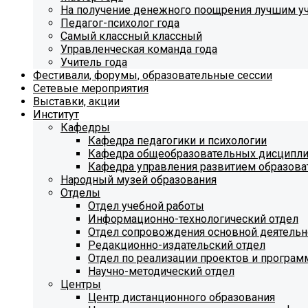
На получение денежного поощрения лучшим у
Педагог-психолог года
Самый классный классный
Управленческая команда года
Учитель года
Фестивали, форумы, образовательные сессии
Сетевые мероприятия
Выставки, акции
Институт
Кафедры
Кафедра педагогики и психологии
Кафедра общеобразовательных дисципл
Кафедра управления развитием образова
Народный музей образования
Отделы
Отдел учебной работы
Информационно-технологический отдел
Отдел сопровождения основной деятельн
Редакционно-издательский отдел
Отдел по реализации проектов и програм
Научно-методический отдел
Центры
Центр дистанционного образования