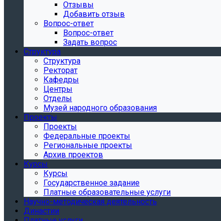
Отзывы
Добавить отзыв
Вопрос-ответ
Вопрос-ответ
Задать вопрос
Структура
Структура
Ректорат
Кафедры
Центры
Отделы
Музей народного образования
Проекты
Проекты
Федеральные проекты
Региональные проекты
Архив проектов
Курсы
Курсы
Государственное задание
Платные образовательные услуги
Научно-методическая деятельность
Династии
Платные услуги