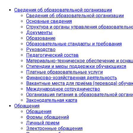
Сведения об образовательной организации
Сведения об образовательной организации
Основные сведения
Структура и органы управления образовательн
Документы
Образование
Образовательные стандарты и требования
Руководство
Педагогический состав
Материально-техническое обеспечение и оснащ
Стипендии и меры поддержки обучающихся
Платные образовательные услуги
Финансово-хозяйственная деятельность
Вакантные места для приёма (перевода) обуч
Международное сотрудничество
Организация питания в образовательной орган
Законодательная карта
Обращения
Обращения
Формы обращений
Личный прием
Электронные обращения