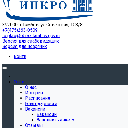
392000, г.Тамбов, ул.Советская, 108/8
+7(475)263-0509
toipkro@obraz.tambov.gov.ru
Версия для слабовидящих
Версия для незрячих
Войти
О нас
О нас
История
Расписание
Благодарности
Вакансии
Вакансии
Заполнить анкету
Отзывы