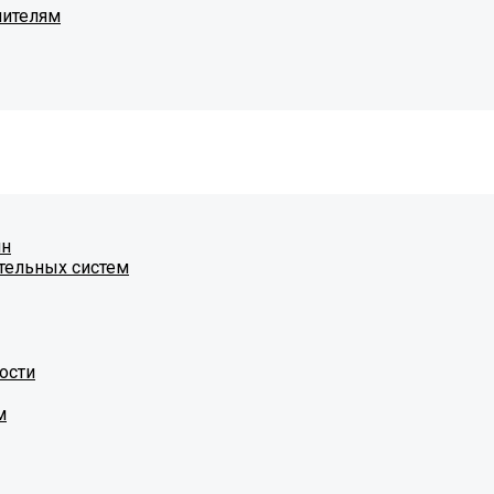
чителям
ин
тельных систем
ости
м