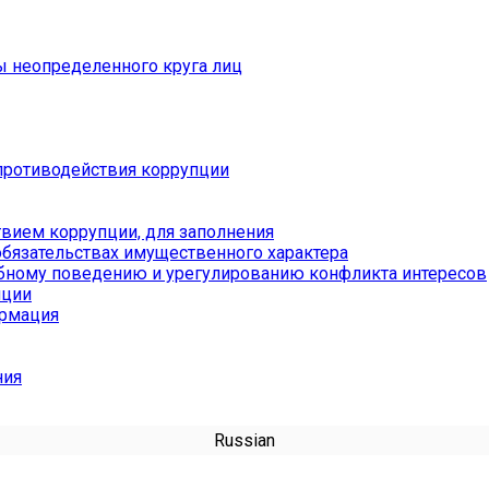
ы неопределенного круга лиц
противодействия коррупции
вием коррупции, для заполнения
обязательствах имущественного характера
бному поведению и урегулированию конфликта интересов
пции
ормация
ния
Russian