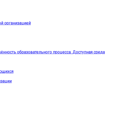
ой организацией
ённость образовательного процесса. Доступная среда
ающихся
изации