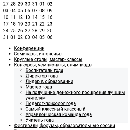
27
28
29
30
31
01
02
03
04
05
06
07
08
09
10
11
12
13
14
15
16
17
18
19
20
21
22
23
24
25
26
27
28
29
30
31
01
02
03
04
05
06
Конференции
Семинары, интенсивы
Круглые столы, мастер-классы
Конкурсы, чемпионаты, олимпиады
Воспитатель года
Директор года
Лидер в образовании
Мастер года
На получение денежного поощрения лучшим
учителям
Педагог-психолог года
Самый классный классный
Управленческая команда года
Учитель года
Фестивали, форумы, образовательные сессии