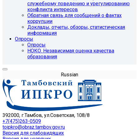
служебному поведению и урегулированию
конфликта интересов
Обратная связь для сообщений о фактах
коррупции
Доклады, отчеты, обзоры, статистическая
информация
Опросы
Опросы
НОКО. Независимая оценка качества
образования
Russian
392000, г.Тамбов, ул.Советская, 108/8
+7(475)263-0509
toipkro@obraz.tambov.gov.ru
Версия для слабовидящих
Версия для незрячих