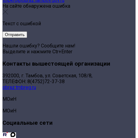
toipkro@obraz.tambov.gov.ru
На сайте обнаружена ошибка
Текст с ошибкой
Нашли ошибку? Сообщите нам!
Выделите и нажмите Ctr+Enter
Контакты вышестоящей организации
392000, г. Тамбов, ул. Советская, 108/8,
ТЕЛЕФОН: 8(4752)72-37-38
obraz.tmbreg.ru
МОиН
МОиН
Социальные сети