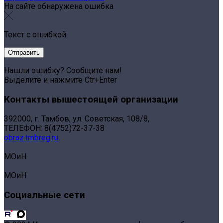
На сайте обнаружена ошибка
Текст с ошибкой
Нашли ошибку? Сообщите нам!
Выделите и нажмите Ctr+Enter
Контакты вышестоящей организации
392000, г. Тамбов, ул. Советская, 108/8,
ТЕЛЕФОН: 8(4752)72-37-38
obraz.tmbreg.ru
МОиН
МОиН
Социальные сети