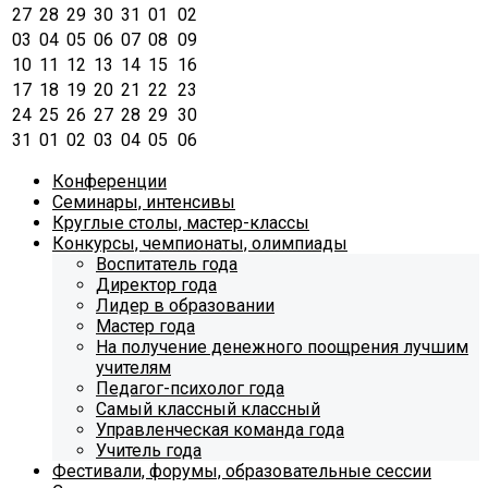
27
28
29
30
31
01
02
03
04
05
06
07
08
09
10
11
12
13
14
15
16
17
18
19
20
21
22
23
24
25
26
27
28
29
30
31
01
02
03
04
05
06
Конференции
Семинары, интенсивы
Круглые столы, мастер-классы
Конкурсы, чемпионаты, олимпиады
Воспитатель года
Директор года
Лидер в образовании
Мастер года
На получение денежного поощрения лучшим
учителям
Педагог-психолог года
Самый классный классный
Управленческая команда года
Учитель года
Фестивали, форумы, образовательные сессии