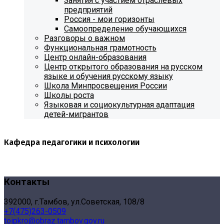
Занятия с участием отраслевых
предприятий
Россия - мои горизонты
Самоопределение обучающихся
Разговоры о важном
Функциональная грамотность
Центр онлайн-образования
Центр открытого образования на русском
языке и обучения русскому языку
Школа Минпросвещения России
Школы роста
Языковая и социокультурная адаптация
детей-мигрантов
Кафедра педагогики и психологии
Контакты
392000, г.Тамбов, ул.Советская, 108/8
+7(475)263-0509
toipkro@obraz.tambov.gov.ru