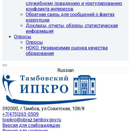
служебному поведению и урегулированию
конфликта интересов
Обратная связь для сообщений о фактах
коррупции
Доклады, отчеты, обзоры, статистическая
информация
Опросы
Опросы
НОКО. Независимая оценка качества
образования
Russian
392000, г.Тамбов, ул.Советская, 108/8
+7(475)263-0509
toipkro@obraz.tambov.gov.ru
Версия для слабовидящих
Версия для незрячих