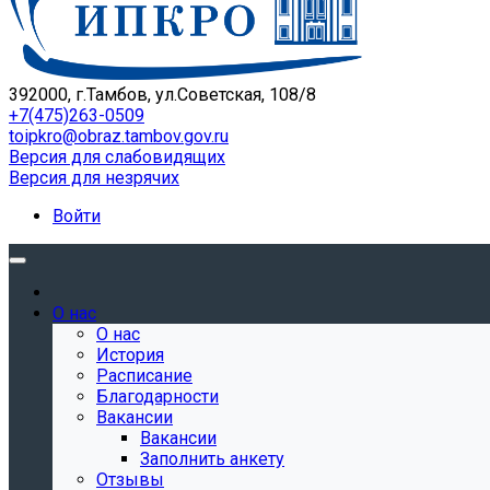
392000, г.Тамбов, ул.Советская, 108/8
+7(475)263-0509
toipkro@obraz.tambov.gov.ru
Версия для слабовидящих
Версия для незрячих
Войти
О нас
О нас
История
Расписание
Благодарности
Вакансии
Вакансии
Заполнить анкету
Отзывы