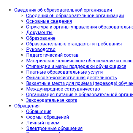
Сведения об образовательной организации
Сведения об образовательной организации
Основные сведения
Структура и органы управления образовательн
Документы
Образование
Образовательные стандарты и требования
Руководство
Педагогический состав
Материально-техническое обеспечение и оснащ
Стипендии и меры поддержки обучающихся
Платные образовательные услуги
Финансово-хозяйственная деятельность
Вакантные места для приёма (перевода) обуч
Международное сотрудничество
Организация питания в образовательной орган
Законодательная карта
Обращения
Обращения
Формы обращений
Личный прием
Электронные обращения