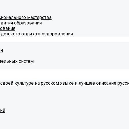
ионального мастерства
звития образования
зования
 детского отдыха и оздоровления
ин
тельных систем
 своей культуре на русском языке и лучшее описание русс
тий