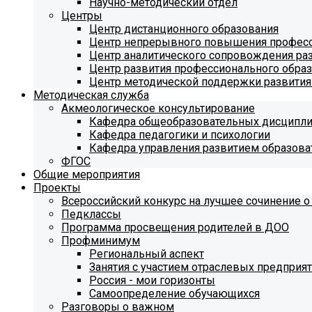
Научно-методический отдел
Центры
Центр дистанционного образования
Центр непрерывного повышения професс
Центр аналитического сопровождения ра
Центр развития профессионального обра
Центр методической поддержки развития
Методическая служба
Акмеологическое консультирование
Кафедра общеобразовательных дисципл
Кафедра педагогики и психологии
Кафедра управления развитием образова
ФГОС
Общие мероприятия
Проекты
Всероссийский конкурс на лучшее сочинение о
Педклассы
Программа просвещения родителей в ДОО
Профминимум
Региональный аспект
Занятия с участием отраслевых предприя
Россия - мои горизонты
Самоопределение обучающихся
Разговоры о важном