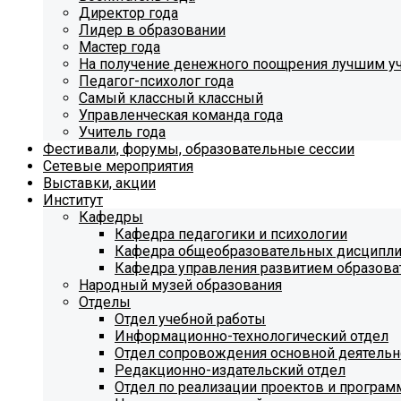
Директор года
Лидер в образовании
Мастер года
На получение денежного поощрения лучшим у
Педагог-психолог года
Самый классный классный
Управленческая команда года
Учитель года
Фестивали, форумы, образовательные сессии
Сетевые мероприятия
Выставки, акции
Институт
Кафедры
Кафедра педагогики и психологии
Кафедра общеобразовательных дисципл
Кафедра управления развитием образова
Народный музей образования
Отделы
Отдел учебной работы
Информационно-технологический отдел
Отдел сопровождения основной деятельн
Редакционно-издательский отдел
Отдел по реализации проектов и програм