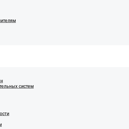
чителям
ин
тельных систем
ости
м