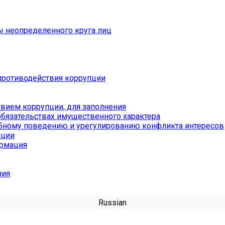
ы неопределенного круга лиц
противодействия коррупции
вием коррупции, для заполнения
обязательствах имущественного характера
бному поведению и урегулированию конфликта интересов
пции
ормация
ния
Russian