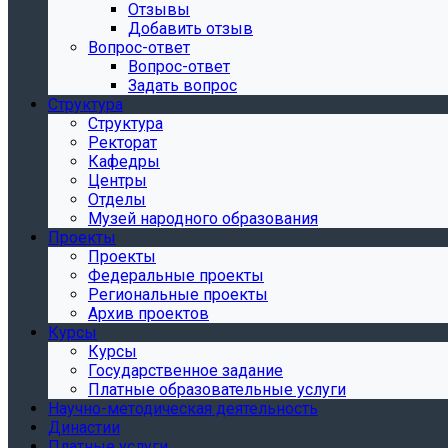
Отзывы
Добавить отзыв
Вопрос-ответ
Вопрос-ответ
Задать вопрос
Структура
Структура
Ректорат
Кафедры
Центры
Отделы
Музей народного образования
Проекты
Проекты
Федеральные проекты
Региональные проекты
Архив проектов
Курсы
Курсы
Государственное задание
Платные образовательные услуги
Научно-методическая деятельность
Династии
Платные услуги