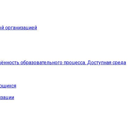
ой организацией
ённость образовательного процесса. Доступная среда
ающихся
изации