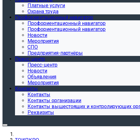
Платные услуги
Охрана труда
Профориентационный навигатор
Профориентационный навигатор
Профориентационный навигатор
Новости
Мероприятия
СПО
Предприятия-партнёры
Пресс-центр
Пресс-центр
Новости
Объявления
Мероприятия
Контакты
Контакты
Контакты организации
Контакты вышестоящих и контролирующих ор
Реквизиты