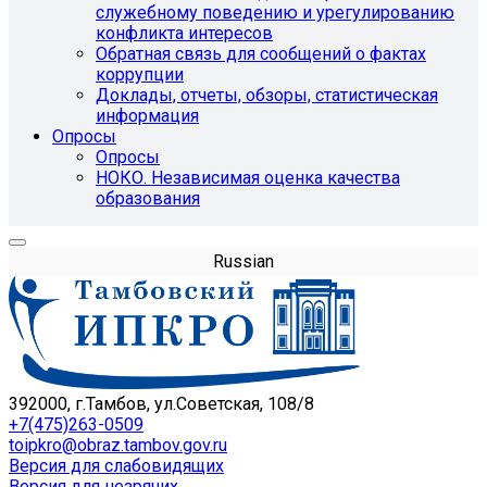
служебному поведению и урегулированию
конфликта интересов
Обратная связь для сообщений о фактах
коррупции
Доклады, отчеты, обзоры, статистическая
информация
Опросы
Опросы
НОКО. Независимая оценка качества
образования
Russian
392000, г.Тамбов, ул.Советская, 108/8
+7(475)263-0509
toipkro@obraz.tambov.gov.ru
Версия для слабовидящих
Версия для незрячих