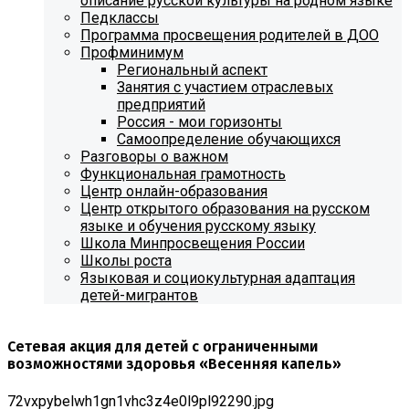
описание русской культуры на родном языке
Педклассы
Программа просвещения родителей в ДОО
Профминимум
Региональный аспект
Занятия с участием отраслевых
предприятий
Россия - мои горизонты
Самоопределение обучающихся
Разговоры о важном
Функциональная грамотность
Центр онлайн-образования
Центр открытого образования на русском
языке и обучения русскому языку
Школа Минпросвещения России
Школы роста
Языковая и социокультурная адаптация
детей-мигрантов
Cетевая акция для детей с ограниченными
возможностями здоровья «Весенняя капель»
72vxpybelwh1gn1vhc3z4e0l9pl92290.jpg