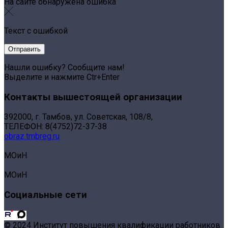
На сайте обнаружена ошибка
Текст с ошибкой
Нашли ошибку? Сообщите нам!
Выделите и нажмите Ctr+Enter
Контакты вышестоящей организации
392000, г. Тамбов, ул. Советская, 108/8,
ТЕЛЕФОН: 8(4752)72-37-38
obraz.tmbreg.ru
МОиН
МОиН
Социальные сети
© 2024 Институт повышения квалификации работников