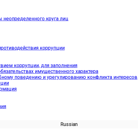
ы неопределенного круга лиц
противодействия коррупции
вием коррупции, для заполнения
обязательствах имущественного характера
бному поведению и урегулированию конфликта интересов
пции
ормация
ния
Russian