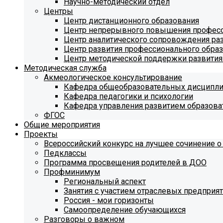
Научно-методический отдел
Центры
Центр дистанционного образования
Центр непрерывного повышения професс
Центр аналитического сопровождения ра
Центр развития профессионального обра
Центр методической поддержки развития
Методическая служба
Акмеологическое консультирование
Кафедра общеобразовательных дисципл
Кафедра педагогики и психологии
Кафедра управления развитием образова
ФГОС
Общие мероприятия
Проекты
Всероссийский конкурс на лучшее сочинение о
Педклассы
Программа просвещения родителей в ДОО
Профминимум
Региональный аспект
Занятия с участием отраслевых предприя
Россия - мои горизонты
Самоопределение обучающихся
Разговоры о важном