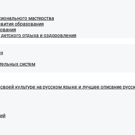
ионального мастерства
звития образования
зования
 детского отдыха и оздоровления
ин
тельных систем
 своей культуре на русском языке и лучшее описание русс
тий