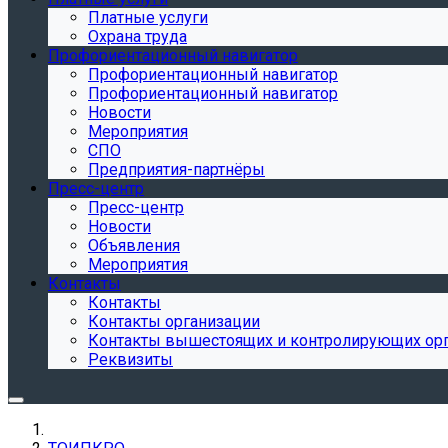
Платные услуги
Охрана труда
Профориентационный навигатор
Профориентационный навигатор
Профориентационный навигатор
Новости
Мероприятия
СПО
Предприятия-партнёры
Пресс-центр
Пресс-центр
Новости
Объявления
Мероприятия
Контакты
Контакты
Контакты организации
Контакты вышестоящих и контролирующих ор
Реквизиты