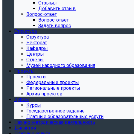
Отзывы
Добавить отзыв
Вопрос-ответ
Вопрос-ответ
Задать вопрос
Структура
Структура
Ректорат
Кафедры
Центры
Отделы
Музей народного образования
Проекты
Проекты
Федеральные проекты
Региональные проекты
Архив проектов
Курсы
Курсы
Государственное задание
Платные образовательные услуги
Научно-методическая деятельность
Династии
Платные услуги