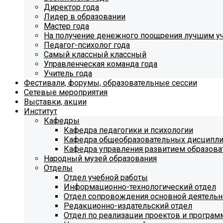
Директор года
Лидер в образовании
Мастер года
На получение денежного поощрения лучшим у
Педагог-психолог года
Самый классный классный
Управленческая команда года
Учитель года
Фестивали, форумы, образовательные сессии
Сетевые мероприятия
Выставки, акции
Институт
Кафедры
Кафедра педагогики и психологии
Кафедра общеобразовательных дисципл
Кафедра управления развитием образова
Народный музей образования
Отделы
Отдел учебной работы
Информационно-технологический отдел
Отдел сопровождения основной деятельн
Редакционно-издательский отдел
Отдел по реализации проектов и програм