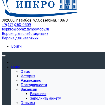
392000, г.Тамбов, ул.Советская, 108/8
+7(475)263-0509
toipkro@obraz.tambov.gov.ru
Версия для слабовидящих
Версия для незрячих
Войти
О нас
О нас
История
Расписание
Благодарности
Вакансии
Вакансии
Заполнить анкету
Отзывы