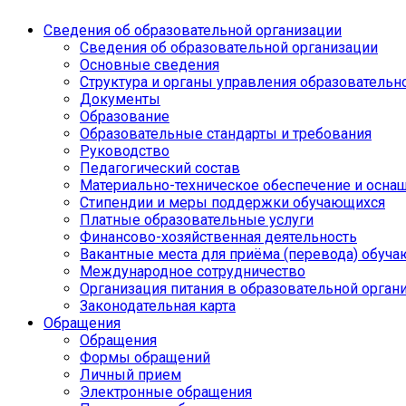
Сведения об образовательной организации
Сведения об образовательной организации
Основные сведения
Структура и органы управления образовательн
Документы
Образование
Образовательные стандарты и требования
Руководство
Педагогический состав
Материально-техническое обеспечение и оснащ
Стипендии и меры поддержки обучающихся
Платные образовательные услуги
Финансово-хозяйственная деятельность
Вакантные места для приёма (перевода) обуч
Международное сотрудничество
Организация питания в образовательной орган
Законодательная карта
Обращения
Обращения
Формы обращений
Личный прием
Электронные обращения