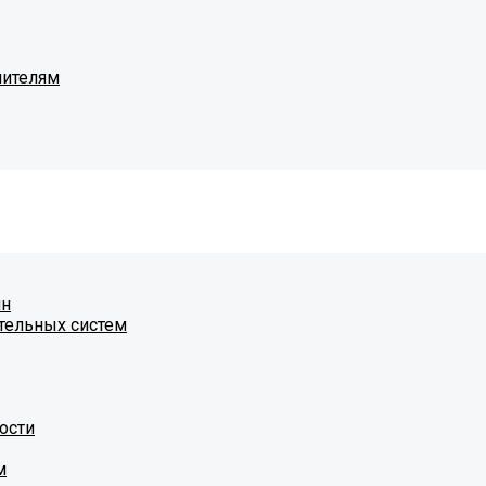
чителям
ин
тельных систем
ости
м