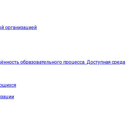
ой организацией
ённость образовательного процесса. Доступная среда
ающихся
изации