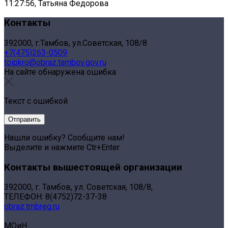
11:27:56, Татьяна Федорова
Контакты
392000, г.Тамбов, ул.Советская, 108/8
+7(475)263-0509
toipkro@obraz.tambov.gov.ru
На сайте обнаружена ошибка
Текст с ошибкой
Нашли ошибку? Сообщите нам!
Выделите и нажмите Ctr+Enter
Контакты вышестоящей организации
392000, г. Тамбов, ул. Советская, 108/8,
ТЕЛЕФОН: 8(4752)72-37-38
obraz.tmbreg.ru
МОиН