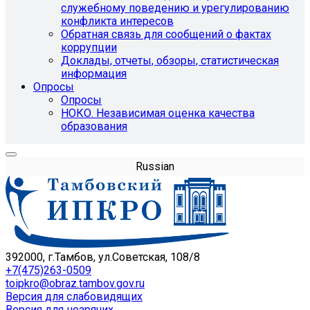
служебному поведению и урегулированию
конфликта интересов
Обратная связь для сообщений о фактах
коррупции
Доклады, отчеты, обзоры, статистическая
информация
Опросы
Опросы
НОКО. Независимая оценка качества
образования
Russian
392000, г.Тамбов, ул.Советская, 108/8
+7(475)263-0509
toipkro@obraz.tambov.gov.ru
Версия для слабовидящих
Версия для незрячих