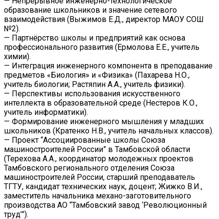
— Непрерывное инженерно-технологическое
образование школьников и значение сетевого
взаимодействия (Выжимов Е.Д., директор МАОУ СОШ
№2).
— Партнёрство школы и предприятий как основа
профессионального развития (Ермолова Е.Е., учитель
химии).
— Интеграция инженерного компонента в преподавание
предметов «Биология» и «Физика» (Пахарева Н.О.,
учитель биологии; Растяпин А.А., учитель физики).
— Перспективы использования искусственного
интеллекта в образовательной среде (Нестеров К.О.,
учитель информатики).
— Формирование инженерного мышления у младших
школьников (Кратенко Н.В., учитель начальных классов).
— Проект “Ассоциированные школы Союза
машиностроителей России” в Тамбовской области
(Терехова А.А., координатор молодежных проектов
Тамбовского регионального отделения Союза
машиностроителей России, старший преподаватель
ТГТУ, кандидат технических наук, доцент; Жижко В.И.,
заместитель начальника механо-заготовительного
производства АО “Тамбовский завод ‘Революционный
труд’”).