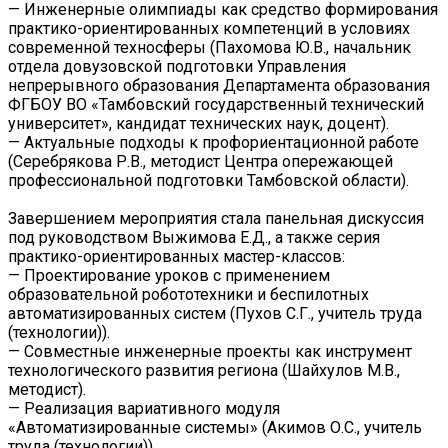
— Инженерные олимпиады как средство формирования
практико-ориентированных компетенций в условиях
современной техносферы (Пахомова Ю.В., начальник
отдела довузовской подготовки Управления
непрерывного образования Департамента образования
ФГБОУ ВО «Тамбовский государственный технический
университет», кандидат технических наук, доцент).
— Актуальные подходы к профориентационной работе
(Серебрякова Р.В., методист Центра опережающей
профессиональной подготовки Тамбовской области).
Завершением мероприятия стала панельная дискуссия
под руководством Выжимова Е.Д., а также серия
практико-ориентированных мастер-классов:
— Проектирование уроков с применением
образовательной робототехники и беспилотных
автоматизированных систем (Пухов С.Г., учитель труда
(технологии)).
— Совместные инженерные проекты как инструмент
технологического развития региона (Шайхулов М.В.,
методист).
— Реализация вариативного модуля
«Автоматизированные системы» (Акимов О.С., учитель
труда (технологии)).