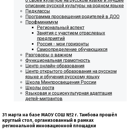
о своей культуре на русском языке и лучшее
описание русской культуры на родном языке
Педклассы
Программа просвещения родителей в ДОО
Профминимум
Региональный аспект
Занятия с участием отраслевых
предприятий
Россия - мои горизонты
Самоопределение обучающихся
Разговоры о важном
Функциональная грамотность
Центр онлайн-образования
Центр открытого образования на русском
языке и обучения русскому языку
Школа Минпросвещения России
Школы роста
Языковая и социокультурная адаптация
детей-мигрантов
31 марта на базе МАОУ СОШ №2 г. Тамбова прошёл
круглый стол, организованный в рамках
региональной инновационной площадки