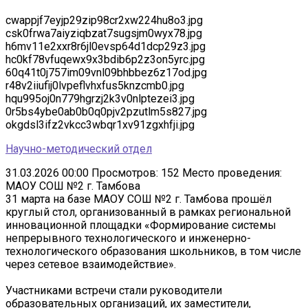
cwappjf7eyjp29zip98cr2xw224hu8o3.jpg
csk0frwa7aiyziqbzat7sugsjm0wyx78.jpg
h6mv11e2xxr8r6jl0evsp64d1dcp29z3.jpg
hc0kf78vfuqewx9x3bdib6p2z3on5yrc.jpg
60q41t0j757im09vnl09bhbbez6z17od.jpg
r48v2iiufij0lvpeflvhxfus5knzcmb0.jpg
hqu995oj0n779hgrzj2k3v0nlptezei3.jpg
0r5bs4ybe0ab0b0q0pjv2pzutlm5s827.jpg
okgdsl3ifz2vkcc3wbqr1xv91zgxhfji.jpg
Научно-методический отдел
31.03.2026 00:00
Просмотров: 152
Место проведения:
МАОУ СОШ №2 г. Тамбова
31 марта на базе МАОУ СОШ №2 г. Тамбова прошёл
круглый стол, организованный в рамках региональной
инновационной площадки «Формирование системы
непрерывного технологического и инженерно-
технологического образования школьников, в том числе
через сетевое взаимодействие».
Участниками встречи стали руководители
образовательных организаций, их заместители,